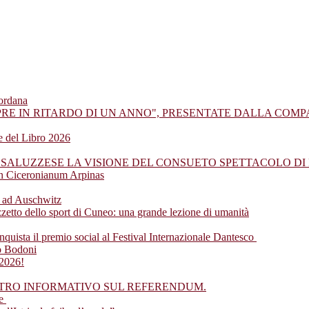
iordana
PRE IN RITARDO DI UN ANNO", PRESENTATE DALLA COM
ne del Libro 2026
 SALUZZESE LA VISIONE DEL CONSUETO SPETTACOLO DI 
en Ciceronianum Arpinas
io ad Auschwitz
etto dello sport di Cuneo: una grande lezione di umanità
nquista il premio social al Festival Internazionale Dantesco
eo Bodoni
 2026!
NTRO INFORMATIVO SUL REFERENDUM.
ze