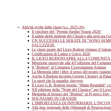
Attività svolte dalle classi (a.s. 2025-26)
Il vincitore del "Premio Inedito Young 2026"
Il saluto degli studenti del Classico alla prof.ssa G
UN SUCCESSO LE SERATE DI "SONO SEM
SALUZZESE
Le classi quarte del Liceo Bodoni visitano il Salo
Certificazioni di Latino e Greco 2026
IL LICEO BODONI APRE ALLA COMUNITÀ
Menzione onorevole alla 45ª edizione del Certam
Il "Bodoni" al Certamen Ciceronianum Arpinas
La Memoria oltre i libri: il senso del nostro viagg
Anche il Bodoni incontra George Clooney al Palazz
Lo sport che fa squadra, davvero
Il Liceo G.B. Bodoni trionfa: “Matta Bestialità” co
XII edizione della “Notte del Classico” per il Lic
Medaglia di bronzo del "Bodoni" al Pi-greco Day
SOGNIAMO IN GRANDE
L’IMPORTANZA DI INFORMARSI: L’INCO
Alla fase regionale delle Olimpiadi di Neuroscien