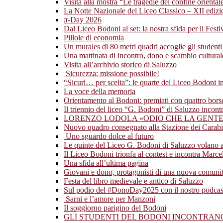
Visita alla mostra “Le tragedie del confine orientale:
La Notte Nazionale del Liceo Classico – XII ediz
π-Day 2026
Dal Liceo Bodoni al set: la nostra sfida per il Fest
Pillole di economia
Un murales di 80 metri quadri accoglie gli studenti
Una mattinata di incontro, dono e scambio cultural
Visita all’archivio storico di Saluzzo
Sicurezza: missione possibile!
“Sicuri… per scelta”: le quarte del Liceo Bodoni 
La voce della memoria
Orientamento al Bodoni: premiati con quattro borse 
Il triennio del liceo “G. Bodoni” di Saluzzo incont
LORENZO LODOLA «ODIO CHE LA GENTE 
Nuovo quadro consegnato alla Stazione dei Carabi
Uno sguardo dolce al futuro
Le quinte del Liceo G. Bodoni di Saluzzo volano 
Il Liceo Bodoni trionfa al contest e incontra Marc
Una sfida all’ultima pagina
Giovani e dono, protagonisti di una nuova comunità
Festa del libro medievale e antico di Saluzzo
Sul podio del #DonoDay2025 con il nostro podcas
Sarni e l’amore per Manzoni
Il soggiorno parigino del Bodoni
GLI STUDENTI DEL BODONI INCONTRA