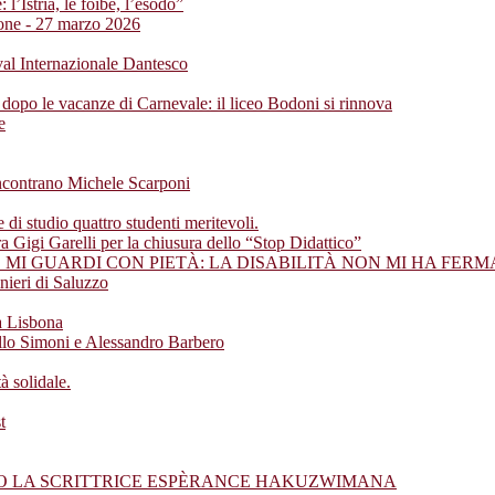
 l’Istria, le foibe, l’esodo”
ione - 27 marzo 2026
ival Internazionale Dantesco
 dopo le vacanze di Carnevale: il liceo Bodoni si rinnova
e
incontrano Michele Scarponi
di studio quattro studenti meritevoli.
ra Gigi Garelli per la chiusura dello “Stop Didattico”
MI GUARDI CON PIETÀ: LA DISABILITÀ NON MI HA FERM
nieri di Saluzzo
a Lisbona
ello Simoni e Alessandro Barbero
 solidale.
t
NO LA SCRITTRICE ESPÈRANCE HAKUZWIMANA