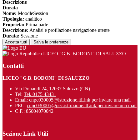
Descrizione
Durata
Nome:
MoodleSession
Tipologia:
analitico
Proprieta:
Prima parte
Descrizione:
Analisi e profilazione navigazione utente
Durata:
Sessione
Accetta tutti
Salva le preferenze
LICEO "G.B. BODONI" DI SALUZZO
Contatti
LICEO "G.B. BODONI" DI SALUZZO
Via Donaudi 24, 12037 Saluzzo (CN)
Tel:
Tel. 0175 43431
Email:
cnpc030005@istruzione.it
Link per inviare una mail
PEC:
cnpc030005@pec.istruzione.it
Link per inviare una mail
C.F.: 85004070042
Sezione Link Utili