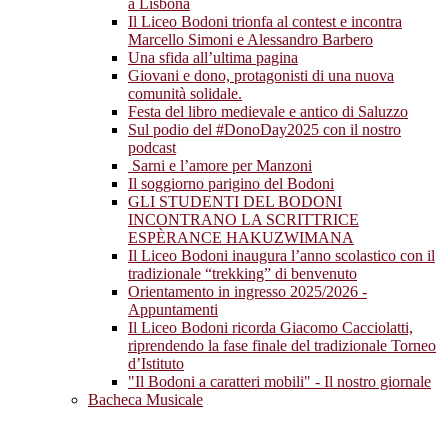
a Lisbona
Il Liceo Bodoni trionfa al contest e incontra
Marcello Simoni e Alessandro Barbero
Una sfida all’ultima pagina
Giovani e dono, protagonisti di una nuova
comunità solidale.
Festa del libro medievale e antico di Saluzzo
Sul podio del #DonoDay2025 con il nostro
podcast
Sarni e l’amore per Manzoni
Il soggiorno parigino del Bodoni
GLI STUDENTI DEL BODONI
INCONTRANO LA SCRITTRICE
ESPÈRANCE HAKUZWIMANA
Il Liceo Bodoni inaugura l’anno scolastico con il
tradizionale “trekking” di benvenuto
Orientamento in ingresso 2025/2026 -
Appuntamenti
Il Liceo Bodoni ricorda Giacomo Cacciolatti,
riprendendo la fase finale del tradizionale Torneo
d’Istituto
"Il Bodoni a caratteri mobili" - Il nostro giornale
Bacheca Musicale