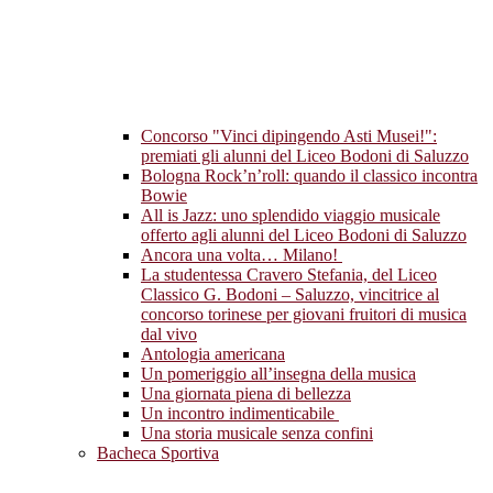
Concorso "Vinci dipingendo Asti Musei!":
premiati gli alunni del Liceo Bodoni di Saluzzo
Bologna Rock’n’roll: quando il classico incontra
Bowie
All is Jazz: uno splendido viaggio musicale
offerto agli alunni del Liceo Bodoni di Saluzzo
Ancora una volta… Milano!
La studentessa Cravero Stefania, del Liceo
Classico G. Bodoni – Saluzzo, vincitrice al
concorso torinese per giovani fruitori di musica
dal vivo
Antologia americana
Un pomeriggio all’insegna della musica
Una giornata piena di bellezza
Un incontro indimenticabile
Una storia musicale senza confini
Bacheca Sportiva