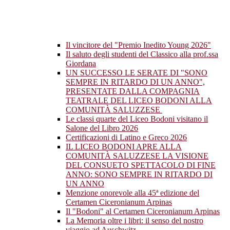
Il vincitore del "Premio Inedito Young 2026"
Il saluto degli studenti del Classico alla prof.ssa
Giordana
UN SUCCESSO LE SERATE DI "SONO
SEMPRE IN RITARDO DI UN ANNO",
PRESENTATE DALLA COMPAGNIA
TEATRALE DEL LICEO BODONI ALLA
COMUNITÀ SALUZZESE
Le classi quarte del Liceo Bodoni visitano il
Salone del Libro 2026
Certificazioni di Latino e Greco 2026
IL LICEO BODONI APRE ALLA
COMUNITÀ SALUZZESE LA VISIONE
DEL CONSUETO SPETTACOLO DI FINE
ANNO: SONO SEMPRE IN RITARDO DI
UN ANNO
Menzione onorevole alla 45ª edizione del
Certamen Ciceronianum Arpinas
Il "Bodoni" al Certamen Ciceronianum Arpinas
La Memoria oltre i libri: il senso del nostro
viaggio ad Auschwitz