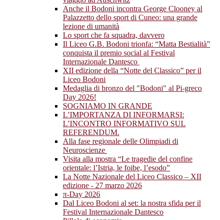
Anche il Bodoni incontra George Clooney al
Palazzetto dello sport di Cuneo: una grande
lezione di umanità
Lo sport che fa squadra, davvero
Il Liceo G.B. Bodoni trionfa: “Matta Bestialità”
conquista il premio social al Festival
Internazionale Dantesco
XII edizione della “Notte del Classico” per il
Liceo Bodoni
Medaglia di bronzo del "Bodoni" al Pi-greco
Day 2026!
SOGNIAMO IN GRANDE
L’IMPORTANZA DI INFORMARSI:
L’INCONTRO INFORMATIVO SUL
REFERENDUM.
Alla fase regionale delle Olimpiadi di
Neuroscienze
Visita alla mostra “Le tragedie del confine
orientale: l’Istria, le foibe, l’esodo”
La Notte Nazionale del Liceo Classico – XII
edizione - 27 marzo 2026
π-Day 2026
Dal Liceo Bodoni al set: la nostra sfida per il
Festival Internazionale Dantesco