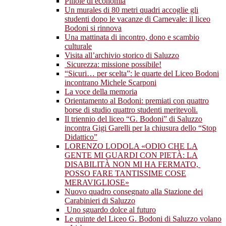
Pillole di economia
Un murales di 80 metri quadri accoglie gli
studenti dopo le vacanze di Carnevale: il liceo
Bodoni si rinnova
Una mattinata di incontro, dono e scambio
culturale
Visita all’archivio storico di Saluzzo
Sicurezza: missione possibile!
“Sicuri… per scelta”: le quarte del Liceo Bodoni
incontrano Michele Scarponi
La voce della memoria
Orientamento al Bodoni: premiati con quattro
borse di studio quattro studenti meritevoli.
Il triennio del liceo “G. Bodoni” di Saluzzo
incontra Gigi Garelli per la chiusura dello “Stop
Didattico”
LORENZO LODOLA «ODIO CHE LA
GENTE MI GUARDI CON PIETÀ: LA
DISABILITÀ NON MI HA FERMATO,
POSSO FARE TANTISSIME COSE
MERAVIGLIOSE»
Nuovo quadro consegnato alla Stazione dei
Carabinieri di Saluzzo
Uno sguardo dolce al futuro
Le quinte del Liceo G. Bodoni di Saluzzo volano