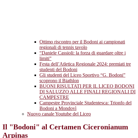
Ottimo riscontro per il Bodoni ai campionati
regionali di tennis tavolo
“Daniele Cassioli: la forza di guardare oltre i
limiti”
Festa dell’Atletica Regionale 2024: premiati tre
studenti del Bodoni
Gli studenti del Liceo Sportivo “G. Bodoni”
scoprono il Biathlon
BUONI RISULTATI PER IL LICEO BODONI
DI SALUZZO ALLE FINALI REGIONALI DI
CAMPESTRE
Campestre Provinciale Studentesca: Trionfo del
Bodoni a Mondovì
Nuovo canale Youtube del Liceo
Il "Bodoni" al Certamen Ciceronianum
Arpinas