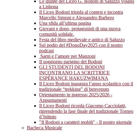
Le quinte del Liceo G. Bodoni di Saluzzo volano
a Lisbona
Il Liceo Bodoni trionfa al contest e incontra
Marcello Simoni e Alessandro Barbero
Una sfida all’ultima pagina
Giovani e dono, protagonisti di una nuova
comunità solidale.
Festa del libro medievale e antico di Saluzzo
Sul podio del #DonoDay2025 con il nostro
podcast
Sarni e l’amore per Manzoni
Il soggiorno parigino del Bodoni
GLI STUDENTI DEL BODONI
INCONTRANO LA SCRITTRICE
ESPÈRANCE HAKUZWIMANA
Il Liceo Bodoni inaugura l’anno scolastico con il
tradizionale “trekking” di benvenuto
Orientamento in ingresso 2025/2026 -
Appuntamenti
Il Liceo Bodoni ricorda Giacomo Cacciolatti,
riprendendo la fase finale del tradizionale Torneo
d’Istituto
"Il Bodoni a caratteri mobili" - Il nostro giornale
Bacheca Musicale