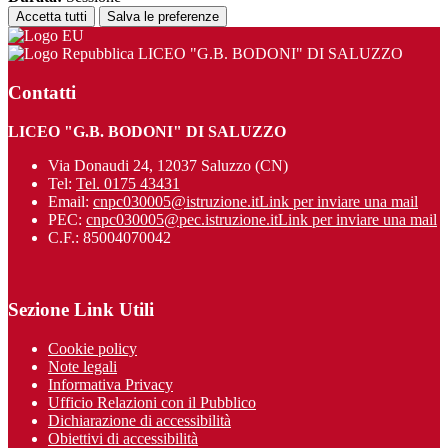
Accetta tutti
Salva le preferenze
LICEO "G.B. BODONI" DI SALUZZO
Contatti
LICEO "G.B. BODONI" DI SALUZZO
Via Donaudi 24, 12037 Saluzzo (CN)
Tel:
Tel. 0175 43431
Email:
cnpc030005@istruzione.it
Link per inviare una mail
PEC:
cnpc030005@pec.istruzione.it
Link per inviare una mail
C.F.: 85004070042
Sezione Link Utili
Cookie policy
Note legali
Informativa Privacy
Ufficio Relazioni con il Pubblico
Dichiarazione di accessibilità
Obiettivi di accessibilità