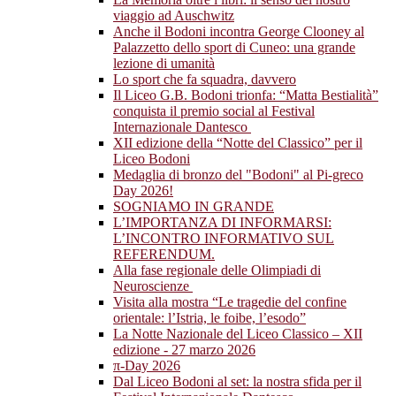
viaggio ad Auschwitz
Anche il Bodoni incontra George Clooney al
Palazzetto dello sport di Cuneo: una grande
lezione di umanità
Lo sport che fa squadra, davvero
Il Liceo G.B. Bodoni trionfa: “Matta Bestialità”
conquista il premio social al Festival
Internazionale Dantesco
XII edizione della “Notte del Classico” per il
Liceo Bodoni
Medaglia di bronzo del "Bodoni" al Pi-greco
Day 2026!
SOGNIAMO IN GRANDE
L’IMPORTANZA DI INFORMARSI:
L’INCONTRO INFORMATIVO SUL
REFERENDUM.
Alla fase regionale delle Olimpiadi di
Neuroscienze
Visita alla mostra “Le tragedie del confine
orientale: l’Istria, le foibe, l’esodo”
La Notte Nazionale del Liceo Classico – XII
edizione - 27 marzo 2026
π-Day 2026
Dal Liceo Bodoni al set: la nostra sfida per il