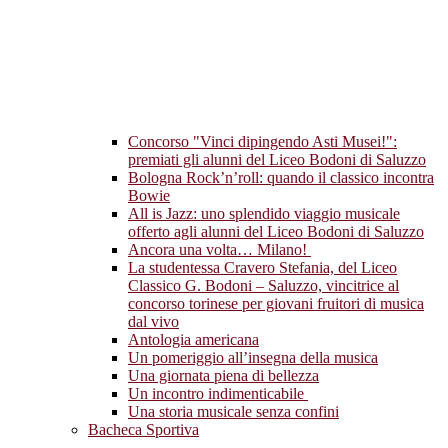
Concorso "Vinci dipingendo Asti Musei!":
premiati gli alunni del Liceo Bodoni di Saluzzo
Bologna Rock’n’roll: quando il classico incontra
Bowie
All is Jazz: uno splendido viaggio musicale
offerto agli alunni del Liceo Bodoni di Saluzzo
Ancora una volta… Milano!
La studentessa Cravero Stefania, del Liceo
Classico G. Bodoni – Saluzzo, vincitrice al
concorso torinese per giovani fruitori di musica
dal vivo
Antologia americana
Un pomeriggio all’insegna della musica
Una giornata piena di bellezza
Un incontro indimenticabile
Una storia musicale senza confini
Bacheca Sportiva