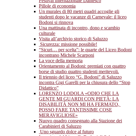
Festival Internazionale Dantesco
Pillole di economia
Un murales di 80 metri quadri accoglie gli
studenti dopo le vacanze di Carnevale: il liceo
Bodoni si rinnova
Una mattinata di incontro, dono e scambio
culturale
Visita all’archivio storico di Saluzzo
Sicurezza: missione possibile!
“Sicuri… per scelta”: le quarte del Liceo Bodoni
incontrano Michele Scarponi
La voce della memoria
Orientamento al Bodoni: premiati con quattro
borse di studio quattro studenti meritevoli.
Il triennio del liceo “G. Bodoni” di Saluzzo
incontra Gigi Garelli per la chiusura dello “Stop
Didattico”
LORENZO LODOLA «ODIO CHE LA
GENTE MI GUARDI CON PIETÀ: LA
DISABILITÀ NON MI HA FERMATO,
POSSO FARE TANTISSIME COSE
MERAVIGLIOSE»
Nuovo quadro consegnato alla Stazione dei
Carabinieri di Saluzzo
Uno sguardo dolce al futuro