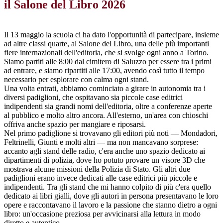
il Salone del Libro 2026
Il 13 maggio la scuola ci ha dato l'opportunità di partecipare, insieme
ad altre classi quarte, al Salone del Libro, una delle più importanti
fiere internazionali dell'editoria, che si svolge ogni anno a Torino.
Siamo partiti alle 8:00 dal cimitero di Saluzzo per essere tra i primi
ad entrare, e siamo ripartiti alle 17:00, avendo così tutto il tempo
necessario per esplorare con calma ogni stand.
Una volta entrati, abbiamo cominciato a girare in autonomia tra i
diversi padiglioni, che ospitavano sia piccole case editrici
indipendenti sia grandi nomi dell'editoria, oltre a conferenze aperte
al pubblico e molto altro ancora. All'esterno, un'area con chioschi
offriva anche spazio per mangiare e riposarsi.
Nel primo padiglione si trovavano gli editori più noti — Mondadori,
Feltrinelli, Giunti e molti altri — ma non mancavano sorprese:
accanto agli stand delle radio, c'era anche uno spazio dedicato ai
dipartimenti di polizia, dove ho potuto provare un visore 3D che
mostrava alcune missioni della Polizia di Stato. Gli altri due
padiglioni erano invece dedicati alle case editrici più piccole e
indipendenti. Tra gli stand che mi hanno colpito di più c'era quello
dedicato ai libri gialli, dove gli autori in persona presentavano le loro
opere e raccontavano il lavoro e la passione che stanno dietro a ogni
libro: un'occasione preziosa per avvicinarsi alla lettura in modo
diretto e autentico.