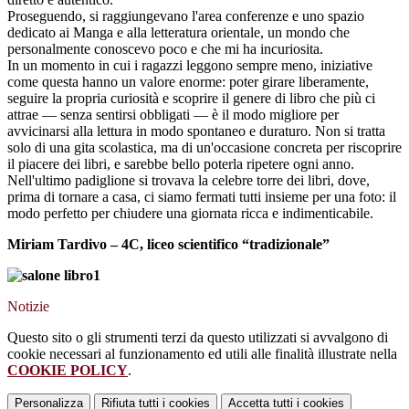
Proseguendo, si raggiungevano l'area conferenze e uno spazio
dedicato ai Manga e alla letteratura orientale, un mondo che
personalmente conoscevo poco e che mi ha incuriosita.
In un momento in cui i ragazzi leggono sempre meno, iniziative
come questa hanno un valore enorme: poter girare liberamente,
seguire la propria curiosità e scoprire il genere di libro che più ci
attrae — senza sentirsi obbligati — è il modo migliore per
avvicinarsi alla lettura in modo spontaneo e duraturo. Non si tratta
solo di una gita scolastica, ma di un'occasione concreta per riscoprire
il piacere dei libri, e sarebbe bello poterla ripetere ogni anno.
Nell'ultimo padiglione si trovava la celebre torre dei libri, dove,
prima di tornare a casa, ci siamo fermati tutti insieme per una foto: il
modo perfetto per chiudere una giornata ricca e indimenticabile.
Miriam Tardivo – 4C, liceo scientifico “tradizionale”
Notizie
Questo sito o gli strumenti terzi da questo utilizzati si avvalgono di
cookie necessari al funzionamento ed utili alle finalità illustrate nella
COOKIE POLICY
.
Personalizza
Rifiuta tutti
i cookies
Accetta tutti
i cookies