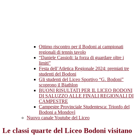
Ottimo riscontro per il Bodoni ai campionati
regionali di tennis tavolo
“Daniele Cassioli: la forza di guardare oltre i
limiti”
Festa dell’Atletica Regionale 2024: premiati tre
studenti del Bodoni
Gli studenti del Liceo Sportivo “G. Bodoni”
scoprono il Biathlon
BUONI RISULTATI PER IL LICEO BODONI
DI SALUZZO ALLE FINALI REGIONALI DI
CAMPESTRE
Campestre Provinciale Studentesca: Trionfo del
Bodoni a Mondovì
Nuovo canale Youtube del Liceo
Le classi quarte del Liceo Bodoni visitano