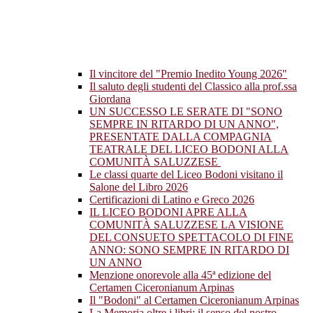
Il vincitore del "Premio Inedito Young 2026"
Il saluto degli studenti del Classico alla prof.ssa
Giordana
UN SUCCESSO LE SERATE DI "SONO
SEMPRE IN RITARDO DI UN ANNO",
PRESENTATE DALLA COMPAGNIA
TEATRALE DEL LICEO BODONI ALLA
COMUNITÀ SALUZZESE
Le classi quarte del Liceo Bodoni visitano il
Salone del Libro 2026
Certificazioni di Latino e Greco 2026
IL LICEO BODONI APRE ALLA
COMUNITÀ SALUZZESE LA VISIONE
DEL CONSUETO SPETTACOLO DI FINE
ANNO: SONO SEMPRE IN RITARDO DI
UN ANNO
Menzione onorevole alla 45ª edizione del
Certamen Ciceronianum Arpinas
Il "Bodoni" al Certamen Ciceronianum Arpinas
La Memoria oltre i libri: il senso del nostro