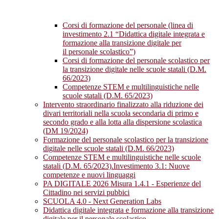
Corsi di formazione del personale (linea di
investimento 2.1 “Didattica digitale integrata e
formazione alla transizione digitale per
il personale scolastico”)
Corsi di formazione del personale scolastico per
la transizione digitale nelle scuole statali (D.M.
66/2023)
Competenze STEM e multilinguistiche nelle
scuole statali (D.M. 65/2023)
Intervento straordinario finalizzato alla riduzione dei
divari territoriali nella scuola secondaria di primo e
secondo grado e alla lotta alla dispersione scolastica
(DM 19/2024)
Formazione del personale scolastico per la transizione
digitale nelle scuole statali (D.M. 66/2023)
Competenze STEM e multilinguistiche nelle scuole
statali (D.M. 65/2023).Investimento 3.1: Nuove
competenze e nuovi linguaggi
PA DIGITALE 2026 Misura 1.4.1 - Esperienze del
Cittadino nei servizi pubbici
SCUOLA 4.0 - Next Generation Labs
Didattica digitale integrata e formazione alla transizione
digitale per il personale scolastico