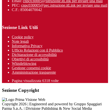
Email:
cnpc030005@istruzione.it
Link per inviare una mail
PEC:
cnpc030005@pec.istruzione.it
Link per inviare una mail
C.F.: 85004070042
Sezione Link Utili
Cookie policy
Note legali
Informativa Privacy
Ufficio Relazioni con il Pubblico
Dichiarazione di accessibilità
Obiettivi di accessibilità
Whistleblowing
Gestione consensi cookie
Amministrazione trasparente
Pagina visualizzata
6318
volte
Sezione Copyright
Copyright 2026 | Engineered and powered by Gruppo Spaggiari
Parma S.p.A. | Divisione Publishing & New Social Media