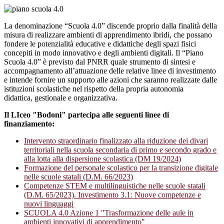
La denominazione “Scuola 4.0” discende proprio dalla finalità della
misura di realizzare ambienti di apprendimento ibridi, che possano
fondere le potenzialità educative e didattiche degli spazi fisici
concepiti in modo innovativo e degli ambienti digitali. Il “Piano
Scuola 4.0” è previsto dal PNRR quale strumento di sintesi e
accompagnamento all’attuazione delle relative linee di investimento
e intende fornire un supporto alle azioni che saranno realizzate dalle
istituzioni scolastiche nel rispetto della propria autonomia
didattica, gestionale e organizzativa.
Il LIceo "Bodoni" partecipa alle seguenti linee di
finanziamento:
Intervento straordinario finalizzato alla riduzione dei divari
territoriali nella scuola secondaria di primo e secondo grado e
alla lotta alla dispersione scolastica (DM 19/2024)
Formazione del personale scolastico per la transizione digitale
nelle scuole statali (D.M. 66/2023)
Competenze STEM e multilinguistiche nelle scuole statali
(D.M. 65/2023). Investimento 3.1: Nuove competenze e
nuovi linguaggi
SCUOLA 4.0 Azione 1 "Trasformazione delle aule in
ambienti innovativi di apprendimento"