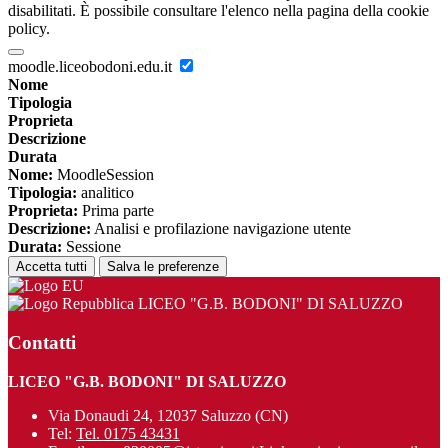
disabilitati. È possibile consultare l'elenco nella pagina della cookie
policy.
moodle.liceobodoni.edu.it
Nome
Tipologia
Proprieta
Descrizione
Durata
Nome:
MoodleSession
Tipologia:
analitico
Proprieta:
Prima parte
Descrizione:
Analisi e profilazione navigazione utente
Durata:
Sessione
Accetta tutti
Salva le preferenze
LICEO "G.B. BODONI" DI SALUZZO
Contatti
LICEO "G.B. BODONI" DI SALUZZO
Via Donaudi 24, 12037 Saluzzo (CN)
Tel:
Tel. 0175 43431