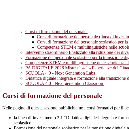
Corsi di formazione del personale
Corsi di formazione del personale (linea di investim
Corsi di formazione del personale scolastico per la 
Competenze STEM e multilinguistiche nelle scuole
Intervento straordinario finalizzato alla riduzione dei div
Formazione del personale scolastico per la transizione dig
Competenze STEM e multilinguistiche nelle scuole stata
PA DIGITALE 2026 Misura 1.4.1 - Esperienze del Cittadi
SCUOLA 4.0 - Next Generation Labs
Didattica digitale integrata e formazione alla transizione d
SCUOLA 4.0 - Next generation Classroom
Corsi di formazione del personale
Nelle pagine di questa sezione pubblichiamo i corsi formativi per il p
la linea di investimento 2.1 “Didattica digitale integrata e forma
scolastico.
Formazione del personale scolastico per la transizione digitale 