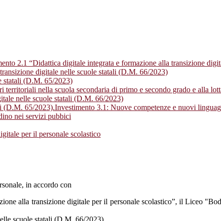
ento 2.1 “Didattica digitale integrata e formazione alla transizione digit
transizione digitale nelle scuole statali (D.M. 66/2023)
 statali (D.M. 65/2023)
ari territoriali nella scuola secondaria di primo e secondo grado e alla l
itale nelle scuole statali (D.M. 66/2023)
li (D.M. 65/2023).Investimento 3.1: Nuove competenze e nuovi linguag
no nei servizi pubbici
igitale per il personale scolastico
ersonale, in accordo con
zione alla transizione digitale per il personale scolastico”, il Liceo "Bod
nelle scuole statali (D.M. 66/2023)