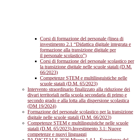
Corsi di formazione del personale (linea di
investimento 2.1 “Didattica digitale integrata e
formazione alla transizione digitale per
il personale scolastico”)
Corsi di formazione del personale scolastico per
la transizione digitale nelle scuole statali (D.M.
66/2023)
Competenze STEM e multilinguistiche nelle
scuole statali (D.M. 65/2023)
Intervento straordinario finalizzato alla riduzione dei
divari territoriali nella scuola secondaria di primo e
secondo grado e alla lotta alla dispersione scolastica
(DM 19/2024)
Formazione del personale scolastico per la transizione
digitale nelle scuole statali (D.M. 66/2023)
Competenze STEM e multilinguistiche nelle scuole
statali (D.M. 65/2023).Investimento 3.1: Nuove
competenze e nuovi linguaggi
PA DIGITALE 2026 Misura 1.4.1 - Esperienze del