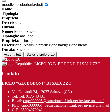
moodle.liceobodoni.edu.it
Nome
Tipologia
Proprieta
Descrizione
Durata
Nome:
MoodleSession
Tipologia:
analitico
Proprieta:
Prima parte
Descrizione:
Analisi e profilazione navigazione utente
Durata:
Sessione
Accetta tutti
Salva le preferenze
LICEO "G.B. BODONI" DI SALUZZO
Contatti
LICEO "G.B. BODONI" DI SALUZZO
Via Donaudi 24, 12037 Saluzzo (CN)
Tel:
Tel. 0175 43431
Email:
cnpc030005@istruzione.it
Link per inviare una mail
PEC:
cnpc030005@pec.istruzione.it
Link per inviare una mail
C.F.: 85004070042