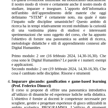
il nostro modo di vivere e certamente anche il nostro modo di
studiare, imparare e insegnare. L’apporto dell’informatica
nell'ambito dell’apprendimento delle materie che oggi
definiamo “STEM” è certamente noto, ma quale è stato
l’impatto sulle discipline umanistiche? Questo ambito di
ricerca ha in tempi relativamente recenti mobilitato la curiosità
di una vastissima platea di studiosi e interessanti
sperimentazioni che sono oggetto del corso, che ha appunto
l'obiettivo di fornire una panoramica su ambiti di ricerca,
metodologie didattiche e stili di apprendimento connessi alle
Digital Humanities
Primo modulo: 2 ore (16 febbraio 2024, 14,30-16,30). Che
cosa sono le Digital Humanities? Le parole e i numeri: esempi
e applicazioni.
Secondo modulo: 2 ore (19 febbraio 2024, 14,30-16,30). Che
cosa è cambiato nelle discipline. Risorse e strumenti
Imparare giocando: gamification e game-based learning
(Prof. Federico Dinucci)
Il corso si propone di offrire una panoramica introduttiva
all’utilizzo di dinamiche ed esperienze ludiche nella didattica.
L'obiettivo è fornire ai docenti le competenze necessarie per
scegliere, gestire e progettare esperienze di gioco utilizzabili in
ambito scolastico. PROGRAMMA. L’utilizzo di strumenti