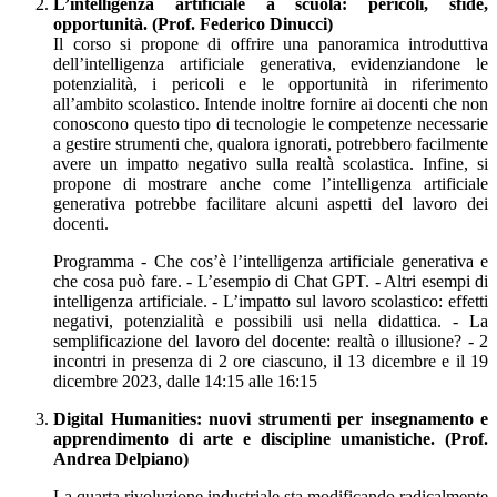
L’intelligenza artificiale a scuola: pericoli, sfide,
opportunità. (Prof. Federico Dinucci)
Il corso si propone di offrire una panoramica introduttiva
dell’intelligenza artificiale generativa, evidenziandone le
potenzialità, i pericoli e le opportunità in riferimento
all’ambito scolastico. Intende inoltre fornire ai docenti che non
conoscono questo tipo di tecnologie le competenze necessarie
a gestire strumenti che, qualora ignorati, potrebbero facilmente
avere un impatto negativo sulla realtà scolastica. Infine, si
propone di mostrare anche come l’intelligenza artificiale
generativa potrebbe facilitare alcuni aspetti del lavoro dei
docenti.
Programma - Che cos’è l’intelligenza artificiale generativa e
che cosa può fare. - L’esempio di Chat GPT. - Altri esempi di
intelligenza artificiale. - L’impatto sul lavoro scolastico: effetti
negativi, potenzialità e possibili usi nella didattica. - La
semplificazione del lavoro del docente: realtà o illusione? - 2
incontri in presenza di 2 ore ciascuno, il 13 dicembre e il 19
dicembre 2023, dalle 14:15 alle 16:15
Digital Humanities: nuovi strumenti per insegnamento e
apprendimento di arte e discipline umanistiche. (Prof.
Andrea Delpiano)
La quarta rivoluzione industriale sta modificando radicalmente