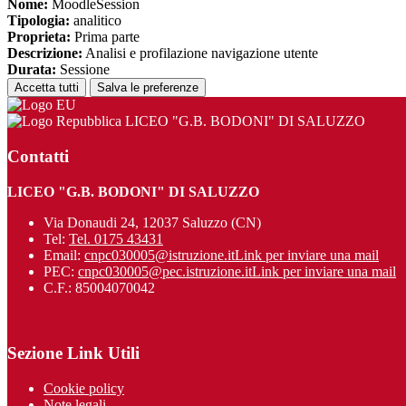
Nome:
MoodleSession
Tipologia:
analitico
Proprieta:
Prima parte
Descrizione:
Analisi e profilazione navigazione utente
Durata:
Sessione
Accetta tutti
Salva le preferenze
LICEO "G.B. BODONI" DI SALUZZO
Contatti
LICEO "G.B. BODONI" DI SALUZZO
Via Donaudi 24, 12037 Saluzzo (CN)
Tel:
Tel. 0175 43431
Email:
cnpc030005@istruzione.it
Link per inviare una mail
PEC:
cnpc030005@pec.istruzione.it
Link per inviare una mail
C.F.: 85004070042
Sezione Link Utili
Cookie policy
Note legali