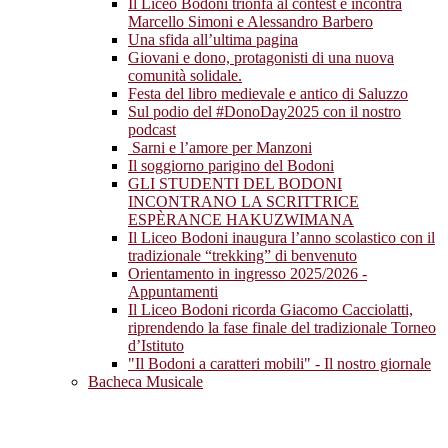
Il Liceo Bodoni trionfa al contest e incontra
Marcello Simoni e Alessandro Barbero
Una sfida all’ultima pagina
Giovani e dono, protagonisti di una nuova
comunità solidale.
Festa del libro medievale e antico di Saluzzo
Sul podio del #DonoDay2025 con il nostro
podcast
Sarni e l’amore per Manzoni
Il soggiorno parigino del Bodoni
GLI STUDENTI DEL BODONI
INCONTRANO LA SCRITTRICE
ESPÈRANCE HAKUZWIMANA
Il Liceo Bodoni inaugura l’anno scolastico con il
tradizionale “trekking” di benvenuto
Orientamento in ingresso 2025/2026 -
Appuntamenti
Il Liceo Bodoni ricorda Giacomo Cacciolatti,
riprendendo la fase finale del tradizionale Torneo
d’Istituto
"Il Bodoni a caratteri mobili" - Il nostro giornale
Bacheca Musicale