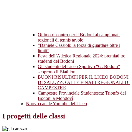
Ottimo riscontro per il Bodoni ai campionati
regionali di tennis tavolo
“Daniele Cassioli: la forza di guardare oltre i
limiti”
Festa dell’Atletica Regionale 2024: premiati tre
studenti del Bodoni
Gli studenti del Liceo Sportivo “G. Bodoni”
scoprono il Biathlon
BUONI RISULTATI PER IL LICEO BODONI
DI SALUZZO ALLE FINALI REGIONALI DI
CAMPESTRE
Campestre Provinciale Studentesca: Trionfo del
Bodoni a Mondovì
Nuovo canale Youtube del Liceo
I progetti delle classi