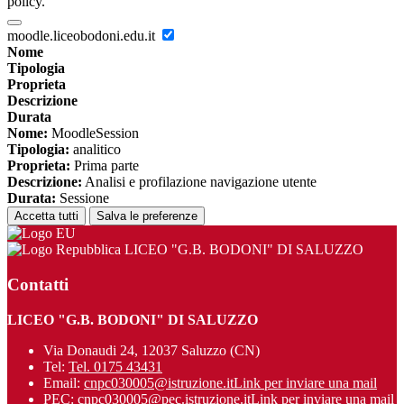
policy.
moodle.liceobodoni.edu.it
Nome
Tipologia
Proprieta
Descrizione
Durata
Nome:
MoodleSession
Tipologia:
analitico
Proprieta:
Prima parte
Descrizione:
Analisi e profilazione navigazione utente
Durata:
Sessione
Accetta tutti
Salva le preferenze
LICEO "G.B. BODONI" DI SALUZZO
Contatti
LICEO "G.B. BODONI" DI SALUZZO
Via Donaudi 24, 12037 Saluzzo (CN)
Tel:
Tel. 0175 43431
Email:
cnpc030005@istruzione.it
Link per inviare una mail
PEC:
cnpc030005@pec.istruzione.it
Link per inviare una mail