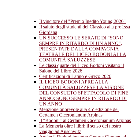
Il vincitore del "Premio Inedito Young 2026"
Il saluto degli studenti del Classico alla prof.ssa
Giordana
UN SUCCESSO LE SERATE DI "SONO
SEMPRE IN RITARDO DI UN ANNO",
PRESENTATE DALLA COMPAGNIA
TEATRALE DEL LICEO BODONI ALLA
COMUNITÀ SALUZZESE
Le classi quarte del Liceo Bodoni visitano il
Salone del Libro 2026
Certificazioni di Latino e Greco 2026
IL LICEO BODONI APRE ALLA
COMUNITÀ SALUZZESE LA VISIONE
DEL CONSUETO SPETTACOLO DI FINE
ANNO: SONO SEMPRE IN RITARDO DI
UN ANNO
Menzione onorevole alla 45ª edizione del
Certamen Ciceronianum Arpinas
Il "Bodoni" al Certamen Ciceronianum Arpinas
La Memoria oltre i libri: il senso del nostro
viaggio ad Auschwitz
Anche il Bodoni incontra George Clooney al