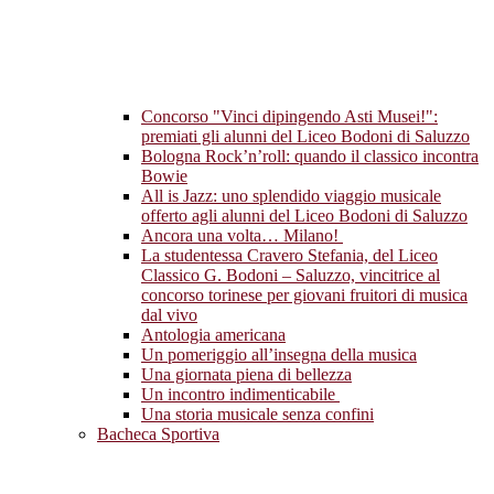
Concorso "Vinci dipingendo Asti Musei!":
premiati gli alunni del Liceo Bodoni di Saluzzo
Bologna Rock’n’roll: quando il classico incontra
Bowie
All is Jazz: uno splendido viaggio musicale
offerto agli alunni del Liceo Bodoni di Saluzzo
Ancora una volta… Milano!
La studentessa Cravero Stefania, del Liceo
Classico G. Bodoni – Saluzzo, vincitrice al
concorso torinese per giovani fruitori di musica
dal vivo
Antologia americana
Un pomeriggio all’insegna della musica
Una giornata piena di bellezza
Un incontro indimenticabile
Una storia musicale senza confini
Bacheca Sportiva