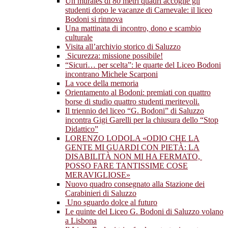
Un murales di 80 metri quadri accoglie gli
studenti dopo le vacanze di Carnevale: il liceo
Bodoni si rinnova
Una mattinata di incontro, dono e scambio
culturale
Visita all’archivio storico di Saluzzo
Sicurezza: missione possibile!
“Sicuri… per scelta”: le quarte del Liceo Bodoni
incontrano Michele Scarponi
La voce della memoria
Orientamento al Bodoni: premiati con quattro
borse di studio quattro studenti meritevoli.
Il triennio del liceo “G. Bodoni” di Saluzzo
incontra Gigi Garelli per la chiusura dello “Stop
Didattico”
LORENZO LODOLA «ODIO CHE LA
GENTE MI GUARDI CON PIETÀ: LA
DISABILITÀ NON MI HA FERMATO,
POSSO FARE TANTISSIME COSE
MERAVIGLIOSE»
Nuovo quadro consegnato alla Stazione dei
Carabinieri di Saluzzo
Uno sguardo dolce al futuro
Le quinte del Liceo G. Bodoni di Saluzzo volano
a Lisbona