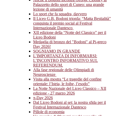
Palazzetto dello sport di Cuneo: una grande
lezione di umanità
Lo sport che fa squadra, davvero
Il Liceo G.B. Bodoni trionfa: “Matta Bestialità”
conquista il premio social al Festival
Internazionale Dantesco
XII edizione della “Notte del Classico” per il
Liceo Bodoni
Medaglia di bronzo del "Bodoni" al Pi-greco
Day 2026!
SOGNIAMO IN GRANDE
L’IMPORTANZA DI INFORMARSI:
L’INCONTRO INFORMATIVO SUL
REFERENDUM.
Alla fase regionale delle Olimpiadi di
Neuroscienze
Visita alla mostra “Le tragedie del confine
orientale: l’Istria, le foibe, l’esodo”
La Notte Nazionale del Liceo Classico – XII
edizione - 27 marzo 2026
π-Day 2026
Dal Liceo Bodoni al set: la nostra sfida per il
Festival Internazionale Dantesco
Pillole di economia