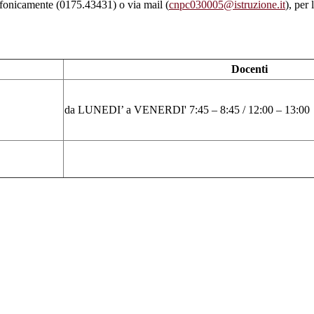
lefonicamente (0175.43431) o via mail (
cnpc030005@istruzione.it
), per
Docenti
da LUNEDI’ a VENERDI' 7:45 – 8:45 / 12:00 – 13:00