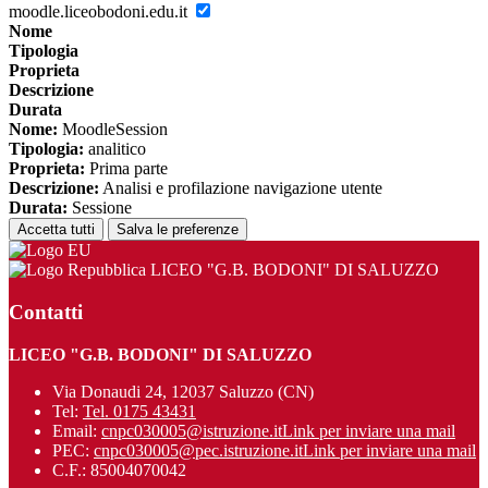
moodle.liceobodoni.edu.it
Nome
Tipologia
Proprieta
Descrizione
Durata
Nome:
MoodleSession
Tipologia:
analitico
Proprieta:
Prima parte
Descrizione:
Analisi e profilazione navigazione utente
Durata:
Sessione
Accetta tutti
Salva le preferenze
LICEO "G.B. BODONI" DI SALUZZO
Contatti
LICEO "G.B. BODONI" DI SALUZZO
Via Donaudi 24, 12037 Saluzzo (CN)
Tel:
Tel. 0175 43431
Email:
cnpc030005@istruzione.it
Link per inviare una mail
PEC:
cnpc030005@pec.istruzione.it
Link per inviare una mail
C.F.: 85004070042