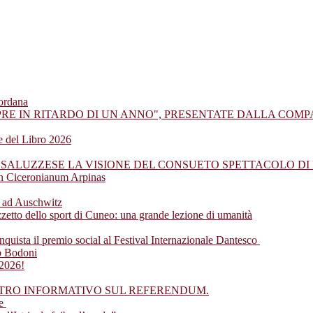
iordana
PRE IN RITARDO DI UN ANNO", PRESENTATE DALLA COM
ne del Libro 2026
 SALUZZESE LA VISIONE DEL CONSUETO SPETTACOLO DI 
en Ciceronianum Arpinas
io ad Auschwitz
etto dello sport di Cuneo: una grande lezione di umanità
nquista il premio social al Festival Internazionale Dantesco
eo Bodoni
 2026!
NTRO INFORMATIVO SUL REFERENDUM.
ze