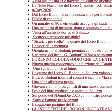
Visita alla mostra “Le tragedie del confine orientale:
La Notte Nazionale del Liceo Classico – XII ediz
π-Day 2026
Dal Liceo Bodoni al set: la nostra sfida per il Fest
Pillole di economia
Un murales di 80 metri quadri accoglie gli studenti
Una mattinata di incontro, dono e scambio cultural
Visita all’archivio storico di Saluzzo
Sicurezza: missione possibile!
“Sicuri… per scelta”: le quarte del Liceo Bodoni 
La voce della memoria
Orientamento al Bodoni: premiati con quattro borse 
Il triennio del liceo “G. Bodoni” di Saluzzo incont
LORENZO LODOLA «ODIO CHE LA GENTE 
Nuovo quadro consegnato alla Stazione dei Carabi
Uno sguardo dolce al futuro
Le quinte del Liceo G. Bodoni di Saluzzo volano 
Il Liceo Bodoni trionfa al contest e incontra Marc
Una sfida all’ultima pagina
Giovani e dono, protagonisti di una nuova comunità
Festa del libro medievale e antico di Saluzzo
Sul podio del #DonoDay2025 con il nostro podcas
Sarni e l’amore per Manzoni
Il soggiorno parigino del Bodoni
GLI STUDENTI DEL BODONI INCONTRA