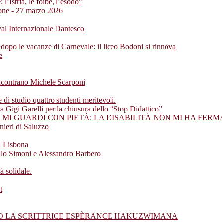
 l’Istria, le foibe, l’esodo”
ione - 27 marzo 2026
ival Internazionale Dantesco
 dopo le vacanze di Carnevale: il liceo Bodoni si rinnova
e
incontrano Michele Scarponi
di studio quattro studenti meritevoli.
ra Gigi Garelli per la chiusura dello “Stop Didattico”
MI GUARDI CON PIETÀ: LA DISABILITÀ NON MI HA FERM
nieri di Saluzzo
a Lisbona
ello Simoni e Alessandro Barbero
 solidale.
t
NO LA SCRITTRICE ESPÈRANCE HAKUZWIMANA