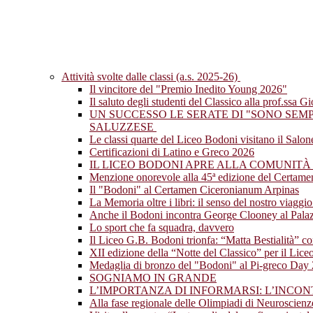
Attività svolte dalle classi (a.s. 2025-26)
Il vincitore del "Premio Inedito Young 2026"
Il saluto degli studenti del Classico alla prof.ssa G
UN SUCCESSO LE SERATE DI "SONO SEM
SALUZZESE
Le classi quarte del Liceo Bodoni visitano il Salo
Certificazioni di Latino e Greco 2026
IL LICEO BODONI APRE ALLA COMUNITÀ
Menzione onorevole alla 45ª edizione del Certam
Il "Bodoni" al Certamen Ciceronianum Arpinas
La Memoria oltre i libri: il senso del nostro viagg
Anche il Bodoni incontra George Clooney al Palazz
Lo sport che fa squadra, davvero
Il Liceo G.B. Bodoni trionfa: “Matta Bestialità” co
XII edizione della “Notte del Classico” per il Lic
Medaglia di bronzo del "Bodoni" al Pi-greco Day
SOGNIAMO IN GRANDE
L’IMPORTANZA DI INFORMARSI: L’INCO
Alla fase regionale delle Olimpiadi di Neuroscien