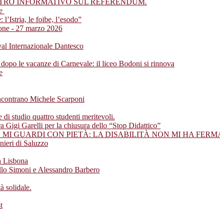
NTRO INFORMATIVO SUL REFERENDUM.
ze
 l’Istria, le foibe, l’esodo”
ione - 27 marzo 2026
ival Internazionale Dantesco
 dopo le vacanze di Carnevale: il liceo Bodoni si rinnova
e
incontrano Michele Scarponi
di studio quattro studenti meritevoli.
ra Gigi Garelli per la chiusura dello “Stop Didattico”
MI GUARDI CON PIETÀ: LA DISABILITÀ NON MI HA FERM
nieri di Saluzzo
a Lisbona
ello Simoni e Alessandro Barbero
 solidale.
t