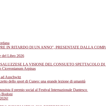
iordana
PRE IN RITARDO DI UN ANNO", PRESENTATE DALLA COM
ne del Libro 2026
 SALUZZESE LA VISIONE DEL CONSUETO SPETTACOLO DI 
en Ciceronianum Arpinas
io ad Auschwitz
etto dello sport di Cuneo: una grande lezione di umanità
nquista il premio social al Festival Internazionale Dantesco
eo Bodoni
 2026!