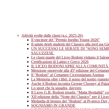
Attività svolte dalle classi (a.s. 2025-26)
Il vincitore del "Premio Inedito Young 2026"
Il saluto degli studenti del Classico alla prof.ssa G
UN SUCCESSO LE SERATE DI "SONO SEM
SALUZZESE
Le classi quarte del Liceo Bodoni visitano il Salo
Certificazioni di Latino e Greco 2026
IL LICEO BODONI APRE ALLA COMUNITÀ
Menzione onorevole alla 45ª edizione del Certam
Il "Bodoni" al Certamen Ciceronianum Arpinas
La Memoria oltre i libri: il senso del nostro viagg
Anche il Bodoni incontra George Clooney al Palazz
Lo sport che fa squadra, davvero
Il Liceo G.B. Bodoni trionfa: “Matta Bestialità” co
XII edizione della “Notte del Classico” per il Lic
Medaglia di bronzo del "Bodoni" al Pi-greco Day
SOGNIAMO IN GRANDE