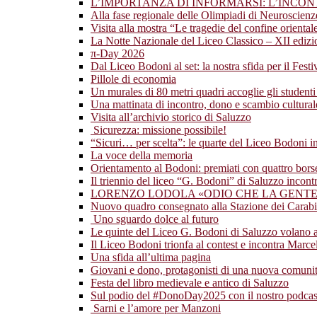
L’IMPORTANZA DI INFORMARSI: L’INCO
Alla fase regionale delle Olimpiadi di Neuroscien
Visita alla mostra “Le tragedie del confine orientale:
La Notte Nazionale del Liceo Classico – XII ediz
π-Day 2026
Dal Liceo Bodoni al set: la nostra sfida per il Fest
Pillole di economia
Un murales di 80 metri quadri accoglie gli studenti
Una mattinata di incontro, dono e scambio cultural
Visita all’archivio storico di Saluzzo
Sicurezza: missione possibile!
“Sicuri… per scelta”: le quarte del Liceo Bodoni 
La voce della memoria
Orientamento al Bodoni: premiati con quattro borse 
Il triennio del liceo “G. Bodoni” di Saluzzo incont
LORENZO LODOLA «ODIO CHE LA GENTE 
Nuovo quadro consegnato alla Stazione dei Carabi
Uno sguardo dolce al futuro
Le quinte del Liceo G. Bodoni di Saluzzo volano 
Il Liceo Bodoni trionfa al contest e incontra Marc
Una sfida all’ultima pagina
Giovani e dono, protagonisti di una nuova comunità
Festa del libro medievale e antico di Saluzzo
Sul podio del #DonoDay2025 con il nostro podcas
Sarni e l’amore per Manzoni