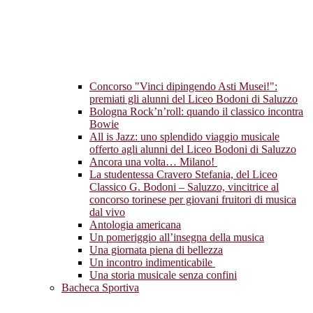
Concorso "Vinci dipingendo Asti Musei!":
premiati gli alunni del Liceo Bodoni di Saluzzo
Bologna Rock’n’roll: quando il classico incontra
Bowie
All is Jazz: uno splendido viaggio musicale
offerto agli alunni del Liceo Bodoni di Saluzzo
Ancora una volta… Milano!
La studentessa Cravero Stefania, del Liceo
Classico G. Bodoni – Saluzzo, vincitrice al
concorso torinese per giovani fruitori di musica
dal vivo
Antologia americana
Un pomeriggio all’insegna della musica
Una giornata piena di bellezza
Un incontro indimenticabile
Una storia musicale senza confini
Bacheca Sportiva