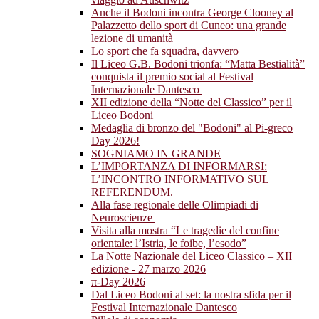
Anche il Bodoni incontra George Clooney al
Palazzetto dello sport di Cuneo: una grande
lezione di umanità
Lo sport che fa squadra, davvero
Il Liceo G.B. Bodoni trionfa: “Matta Bestialità”
conquista il premio social al Festival
Internazionale Dantesco
XII edizione della “Notte del Classico” per il
Liceo Bodoni
Medaglia di bronzo del "Bodoni" al Pi-greco
Day 2026!
SOGNIAMO IN GRANDE
L’IMPORTANZA DI INFORMARSI:
L’INCONTRO INFORMATIVO SUL
REFERENDUM.
Alla fase regionale delle Olimpiadi di
Neuroscienze
Visita alla mostra “Le tragedie del confine
orientale: l’Istria, le foibe, l’esodo”
La Notte Nazionale del Liceo Classico – XII
edizione - 27 marzo 2026
π-Day 2026
Dal Liceo Bodoni al set: la nostra sfida per il
Festival Internazionale Dantesco