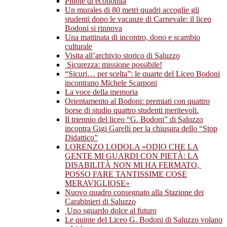
Pillole di economia
Un murales di 80 metri quadri accoglie gli
studenti dopo le vacanze di Carnevale: il liceo
Bodoni si rinnova
Una mattinata di incontro, dono e scambio
culturale
Visita all’archivio storico di Saluzzo
Sicurezza: missione possibile!
“Sicuri… per scelta”: le quarte del Liceo Bodoni
incontrano Michele Scarponi
La voce della memoria
Orientamento al Bodoni: premiati con quattro
borse di studio quattro studenti meritevoli.
Il triennio del liceo “G. Bodoni” di Saluzzo
incontra Gigi Garelli per la chiusura dello “Stop
Didattico”
LORENZO LODOLA «ODIO CHE LA
GENTE MI GUARDI CON PIETÀ: LA
DISABILITÀ NON MI HA FERMATO,
POSSO FARE TANTISSIME COSE
MERAVIGLIOSE»
Nuovo quadro consegnato alla Stazione dei
Carabinieri di Saluzzo
Uno sguardo dolce al futuro
Le quinte del Liceo G. Bodoni di Saluzzo volano