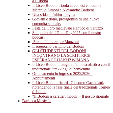
a Lisbona
Il Liceo Bodoni trionfa al contest e incontra
Marcello Simoni e Alessandro Barbero
Una sfida all’ultima pagina
Giovani e dono, protagonisti di una nuova
comunità solidale.
Festa del libro medievale e antico di Saluzzo
Sul podio del #DonoDay2025 con il nostro
podcast
Sarni e l’amore per Manzoni
Il soggiorno parigino del Bodoni
GLI STUDENTI DEL BODONI
INCONTRANO LA SCRITTRICE
ESPÈRANCE HAKUZWIMANA
Il Liceo Bodoni inaugura l’anno scolastico con il
tradizionale “trekking” di benvenuto
Orientamento in ingresso 2025/2026 -
Appuntamenti
Il Liceo Bodoni ricorda Giacomo Cacciolatti,
riprendendo la fase finale del tradizionale Torneo
d’Istituto
"Il Bodoni a caratteri mobili" - Il nostro giornale
Bacheca Musicale