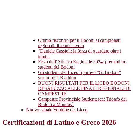
Ottimo riscontro per il Bodoni ai campionati
regionali di tennis tavolo
“Daniele Cassioli: la forza di guardare oltre i
limiti”
Festa dell’Atletica Regionale 2024: premiati tre
studenti del Bodoni
Gli studenti del Liceo Sportivo “G. Bodoni”
scoprono il Biathlon
BUONI RISULTATI PER IL LICEO BODONI
DI SALUZZO ALLE FINALI REGIONALI DI
CAMPESTRE
Campestre Provinciale Studentesca: Trionfo del
Bodoni a Mondovì
Nuovo canale Youtube del Liceo
Certificazioni di Latino e Greco 2026