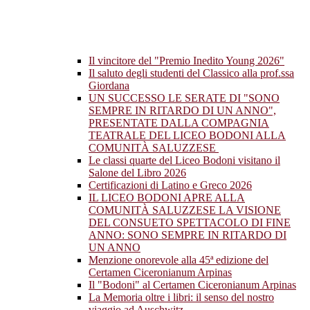
Il vincitore del "Premio Inedito Young 2026"
Il saluto degli studenti del Classico alla prof.ssa
Giordana
UN SUCCESSO LE SERATE DI "SONO
SEMPRE IN RITARDO DI UN ANNO",
PRESENTATE DALLA COMPAGNIA
TEATRALE DEL LICEO BODONI ALLA
COMUNITÀ SALUZZESE
Le classi quarte del Liceo Bodoni visitano il
Salone del Libro 2026
Certificazioni di Latino e Greco 2026
IL LICEO BODONI APRE ALLA
COMUNITÀ SALUZZESE LA VISIONE
DEL CONSUETO SPETTACOLO DI FINE
ANNO: SONO SEMPRE IN RITARDO DI
UN ANNO
Menzione onorevole alla 45ª edizione del
Certamen Ciceronianum Arpinas
Il "Bodoni" al Certamen Ciceronianum Arpinas
La Memoria oltre i libri: il senso del nostro
viaggio ad Auschwitz