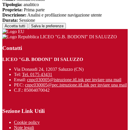
Tipologia:
analitico
Proprieta:
Prima parte
Descrizione:
Analisi e profilazione navigazione utente
Durata:
Sessione
Accetta tutti
Salva le preferenze
LICEO "G.B. BODONI" DI SALUZZO
Contatti
LICEO "G.B. BODONI" DI SALUZZO
Via Donaudi 24, 12037 Saluzzo (CN)
Tel:
Tel. 0175 43431
Email:
cnpc030005@istruzione.it
Link per inviare una mail
PEC:
cnpc030005@pec.istruzione.it
Link per inviare una mail
C.F.: 85004070042
Sezione Link Utili
Cookie policy
Note legali