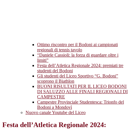
Ottimo riscontro per il Bodoni ai campionati
regionali di tennis tavolo
“Daniele Cassioli: la forza di guardare oltre i
limiti”
Festa dell’Atletica Regionale 2024: premiati tre
studenti del Bodoni
Gli studenti del Liceo Sportivo “G. Bodoni”
scoprono il Biathlon
BUONI RISULTATI PER IL LICEO BODONI
DI SALUZZO ALLE FINALI REGIONALI DI
CAMPESTRE
Campestre Provinciale Studentesca: Trionfo del
Bodoni a Mondovì
Nuovo canale Youtube del Liceo
Festa dell’Atletica Regionale 2024: