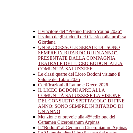
Il vincitore del "Premio Inedito Young 2026"
Il saluto degli studenti del Classico alla prof.ssa
Giordana
UN SUCCESSO LE SERATE DI "SONO
SEMPRE IN RITARDO DI UN ANNO",
PRESENTATE DALLA COMPAGNIA
TEATRALE DEL LICEO BODONI ALLA
COMUNITÀ SALUZZESE
Le classi quarte del Liceo Bodoni visitano il
Salone del Libro 2026
Certificazioni di Latino e Greco 2026
IL LICEO BODONI APRE ALLA
COMUNITÀ SALUZZESE LA VISIONE
DEL CONSUETO SPETTACOLO DI FINE
ANNO: SONO SEMPRE IN RITARDO DI
UN ANNO
Menzione onorevole alla 45ª edizione del
Certamen Ciceronianum Arpinas
Il "Bodoni" al Certamen Ciceronianum Arpinas
La Memoria oltre i libri: il senso del nostro