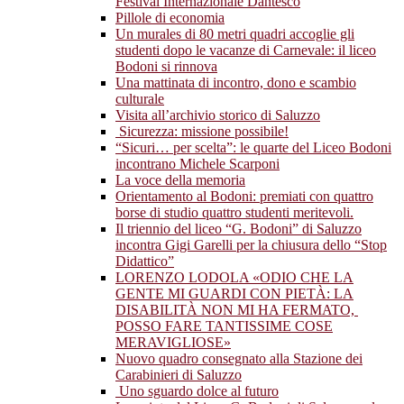
Festival Internazionale Dantesco
Pillole di economia
Un murales di 80 metri quadri accoglie gli
studenti dopo le vacanze di Carnevale: il liceo
Bodoni si rinnova
Una mattinata di incontro, dono e scambio
culturale
Visita all’archivio storico di Saluzzo
Sicurezza: missione possibile!
“Sicuri… per scelta”: le quarte del Liceo Bodoni
incontrano Michele Scarponi
La voce della memoria
Orientamento al Bodoni: premiati con quattro
borse di studio quattro studenti meritevoli.
Il triennio del liceo “G. Bodoni” di Saluzzo
incontra Gigi Garelli per la chiusura dello “Stop
Didattico”
LORENZO LODOLA «ODIO CHE LA
GENTE MI GUARDI CON PIETÀ: LA
DISABILITÀ NON MI HA FERMATO,
POSSO FARE TANTISSIME COSE
MERAVIGLIOSE»
Nuovo quadro consegnato alla Stazione dei
Carabinieri di Saluzzo
Uno sguardo dolce al futuro