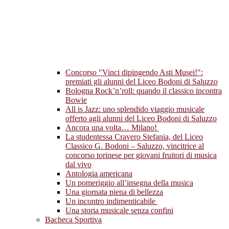
Concorso "Vinci dipingendo Asti Musei!":
premiati gli alunni del Liceo Bodoni di Saluzzo
Bologna Rock’n’roll: quando il classico incontra
Bowie
All is Jazz: uno splendido viaggio musicale
offerto agli alunni del Liceo Bodoni di Saluzzo
Ancora una volta… Milano!
La studentessa Cravero Stefania, del Liceo
Classico G. Bodoni – Saluzzo, vincitrice al
concorso torinese per giovani fruitori di musica
dal vivo
Antologia americana
Un pomeriggio all’insegna della musica
Una giornata piena di bellezza
Un incontro indimenticabile
Una storia musicale senza confini
Bacheca Sportiva