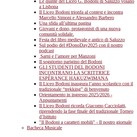
Le quinte del Liceo G. Bodoni di Saluzzo volano
a Lisbona
Il Liceo Bodoni trionfa al contest e incontra
Marcello Simoni e Alessandro Barbero
Una sfida all’ultima pagina
Giovani e dono, protagonisti di una nuova
comunità solidale.
Festa del libro medievale e antico di Saluzzo
Sul podio del #DonoDay2025 con il nostro
podcast
Sarni e l’amore per Manzoni
Il soggiorno parigino del Bodoni
GLI STUDENTI DEL BODONI
INCONTRANO LA SCRITTRICE
ESPÈRANCE HAKUZWIMANA
Il Liceo Bodoni inaugura l’anno scolastico con il
tradizionale “trekking” di benvenuto
Orientamento in ingresso 2025/2026 -
Appuntamenti
Il Liceo Bodoni ricorda Giacomo Cacciolatti,
riprendendo la fase finale del tradizionale Torneo
d’Istituto
"Il Bodoni a caratteri mobili" - Il nostro giornale
Bacheca Musicale