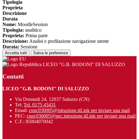
Tipologia
Proprieta
Descrizione
Durata
Nome:
MoodleSession
Tipologia:
analitico
Proprieta:
Prima parte
Descrizione:
Analisi e profilazione navigazione utente
Durata:
Sessione
Accetta tutti
Salva le preferenze
LICEO "G.B. BODONI" DI SALUZZO
Contatti
LICEO "G.B. BODONI" DI SALUZZO
Via Donaudi 24, 12037 Saluzzo (CN)
Tel:
Tel. 0175 43431
Email:
cnpc030005@istruzione.it
Link per inviare una mail
PEC:
cnpc030005@pec.istruzione.it
Link per inviare una mail
C.F.: 85004070042