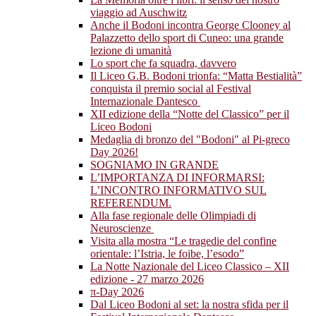
viaggio ad Auschwitz
Anche il Bodoni incontra George Clooney al
Palazzetto dello sport di Cuneo: una grande
lezione di umanità
Lo sport che fa squadra, davvero
Il Liceo G.B. Bodoni trionfa: “Matta Bestialità”
conquista il premio social al Festival
Internazionale Dantesco
XII edizione della “Notte del Classico” per il
Liceo Bodoni
Medaglia di bronzo del "Bodoni" al Pi-greco
Day 2026!
SOGNIAMO IN GRANDE
L’IMPORTANZA DI INFORMARSI:
L’INCONTRO INFORMATIVO SUL
REFERENDUM.
Alla fase regionale delle Olimpiadi di
Neuroscienze
Visita alla mostra “Le tragedie del confine
orientale: l’Istria, le foibe, l’esodo”
La Notte Nazionale del Liceo Classico – XII
edizione - 27 marzo 2026
π-Day 2026
Dal Liceo Bodoni al set: la nostra sfida per il