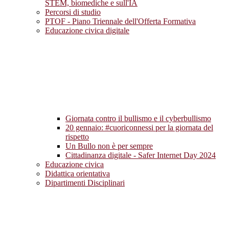
STEM, biomediche e sull'IA
Percorsi di studio
PTOF - Piano Triennale dell'Offerta Formativa
Educazione civica digitale
Giornata contro il bullismo e il cyberbullismo
20 gennaio: #cuoriconnessi per la giornata del
rispetto
Un Bullo non è per sempre
Cittadinanza digitale - Safer Internet Day 2024
Educazione civica
Didattica orientativa
Dipartimenti Disciplinari