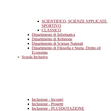
SCIENTIFICO, SCIENZE APPLICATE,
SPORTIVO
CLASSICO
Dipartimento di Informatica
Dipartimento di Religione
Dipartimento di Scienze Naturali
Dipartimento di Filosofia e Storia, Diritto ed
Economia
Scuola Inclusiva
Inclusione - Incontri
Inclusione - Progetti
Inclusione - PLUSDOTAZIONE