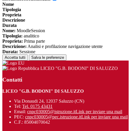
Nome
Tipologia
Proprieta
Descrizione
Durata
Nome:
MoodleSession
Tipologia:
analitico
Proprieta:
Prima parte
Descrizione:
Analisi e profilazione navigazione utente
Durata:
Sessione
Accetta tutti
Salva le preferenze
LICEO "G.B. BODONI" DI SALUZZO
Contatti
LICEO "G.B. BODONI" DI SALUZZO
Via Donaudi 24, 12037 Saluzzo (CN)
Tel:
Tel. 0175 43431
Email:
cnpc030005@istruzione.it
Link per inviare una mail
PEC:
cnpc030005@pec.istruzione.it
Link per inviare una mail
C.F.: 85004070042