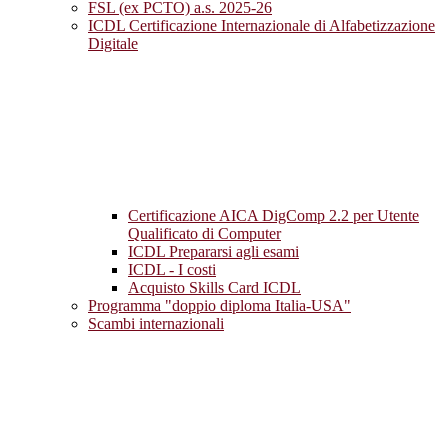
FSL (ex PCTO) a.s. 2025-26
ICDL Certificazione Internazionale di Alfabetizzazione
Digitale
Certificazione AICA DigComp 2.2 per Utente
Qualificato di Computer
ICDL Prepararsi agli esami
ICDL - I costi
Acquisto Skills Card ICDL
Programma "doppio diploma Italia-USA"
Scambi internazionali