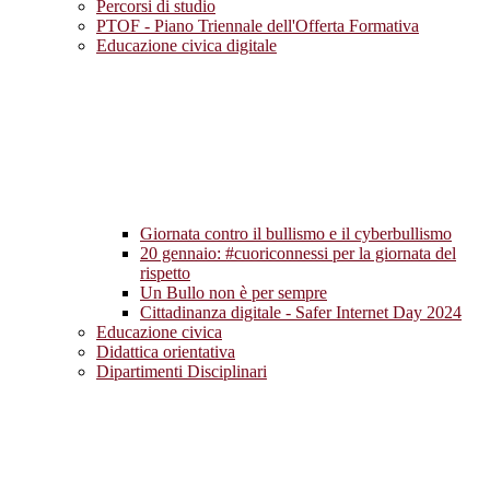
Percorsi di studio
PTOF - Piano Triennale dell'Offerta Formativa
Educazione civica digitale
Giornata contro il bullismo e il cyberbullismo
20 gennaio: #cuoriconnessi per la giornata del
rispetto
Un Bullo non è per sempre
Cittadinanza digitale - Safer Internet Day 2024
Educazione civica
Didattica orientativa
Dipartimenti Disciplinari