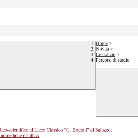
Home
>
Novità
>
Le notizie
>
Percorsi di studio
co-scientifico al Liceo Classico “G. Bodoni” di Saluzzo.
biomediche e sull'IA