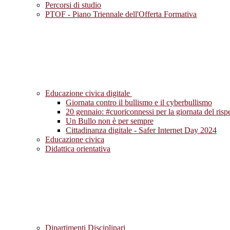
Percorsi di studio
PTOF - Piano Triennale dell'Offerta Formativa
Educazione civica digitale
Giornata contro il bullismo e il cyberbullismo
20 gennaio: #cuoriconnessi per la giornata del risp
Un Bullo non è per sempre
Cittadinanza digitale - Safer Internet Day 2024
Educazione civica
Didattica orientativa
Dipartimenti Disciplinari