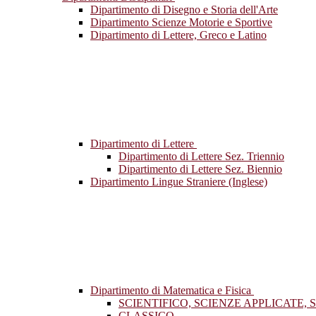
Dipartimento di Disegno e Storia dell'Arte
Dipartimento Scienze Motorie e Sportive
Dipartimento di Lettere, Greco e Latino
Dipartimento di Lettere
Dipartimento di Lettere Sez. Triennio
Dipartimento di Lettere Sez. Biennio
Dipartimento Lingue Straniere (Inglese)
Dipartimento di Matematica e Fisica
SCIENTIFICO, SCIENZE APPLICATE, 
CLASSICO