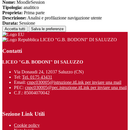
Nome:
MoodleSession
Tipologia:
analitico
Proprieta:
Prima parte
Descrizione:
Analisi e profilazione navigazione utente
Durata:
Sessione
Accetta tutti
Salva le preferenze
LICEO "G.B. BODONI" DI SALUZZO
Contatti
LICEO "G.B. BODONI" DI SALUZZO
Via Donaudi 24, 12037 Saluzzo (CN)
Tel:
Tel. 0175 43431
Email:
cnpc030005@istruzione.it
Link per inviare una mail
PEC:
cnpc030005@pec.istruzione.it
Link per inviare una mail
C.F.: 85004070042
Sezione Link Utili
Cookie policy