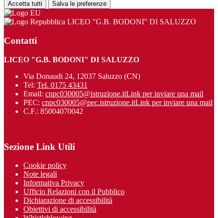
Accetta tutti
Salva le preferenze
LICEO "G.B. BODONI" DI SALUZZO
Contatti
LICEO "G.B. BODONI" DI SALUZZO
Via Donaudi 24, 12037 Saluzzo (CN)
Tel:
Tel. 0175 43431
Email:
cnpc030005@istruzione.it
Link per inviare una mail
PEC:
cnpc030005@pec.istruzione.it
Link per inviare una mail
C.F.: 85004070042
Sezione Link Utili
Cookie policy
Note legali
Informativa Privacy
Ufficio Relazioni con il Pubblico
Dichiarazione di accessibilità
Obiettivi di accessibilità
Whistleblowing