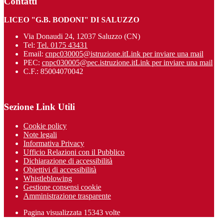
Contatti
LICEO "G.B. BODONI" DI SALUZZO
Via Donaudi 24, 12037 Saluzzo (CN)
Tel:
Tel. 0175 43431
Email:
cnpc030005@istruzione.it
Link per inviare una mail
PEC:
cnpc030005@pec.istruzione.it
Link per inviare una mail
C.F.: 85004070042
Sezione Link Utili
Cookie policy
Note legali
Informativa Privacy
Ufficio Relazioni con il Pubblico
Dichiarazione di accessibilità
Obiettivi di accessibilità
Whistleblowing
Gestione consensi cookie
Amministrazione trasparente
Pagina visualizzata
15343
volte