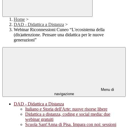
Home
>
DAD - Didattica a Distanza
>
Webinar Riconnessioni Cuneo “L'ecosistema della
(dis)attenzione. Pensare una didattica per le nuove
generazioni”
Menu di
navigazione
DAD - Didattica a Distanza
Italiano e Storia dell'Arte: nuove risorse libere
Didattica a distanza, coding e social media: due
webinar gratuiti
Scuola Sant'Anna di Pisa. Impara con noi: sessioni