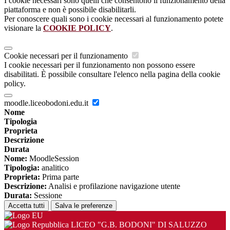
I cookie necessari sono quelli che consentono il funzionamento della
piattaforma e non è possibile disabilitarli.
Per conoscere quali sono i cookie necessari al funzionamento potete
visionare la
COOKIE POLICY
.
Cookie necessari per il funzionamento
I cookie necessari per il funzionamento non possono essere
disabilitati. È possibile consultare l'elenco nella pagina della cookie
policy.
moodle.liceobodoni.edu.it
Nome
Tipologia
Proprieta
Descrizione
Durata
Nome:
MoodleSession
Tipologia:
analitico
Proprieta:
Prima parte
Descrizione:
Analisi e profilazione navigazione utente
Durata:
Sessione
Accetta tutti
Salva le preferenze
LICEO "G.B. BODONI" DI SALUZZO