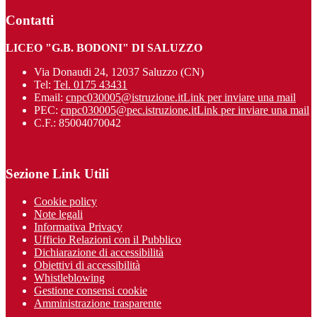
Contatti
LICEO "G.B. BODONI" DI SALUZZO
Via Donaudi 24, 12037 Saluzzo (CN)
Tel:
Tel. 0175 43431
Email:
cnpc030005@istruzione.it
Link per inviare una mail
PEC:
cnpc030005@pec.istruzione.it
Link per inviare una mail
C.F.: 85004070042
Sezione Link Utili
Cookie policy
Note legali
Informativa Privacy
Ufficio Relazioni con il Pubblico
Dichiarazione di accessibilità
Obiettivi di accessibilità
Whistleblowing
Gestione consensi cookie
Amministrazione trasparente