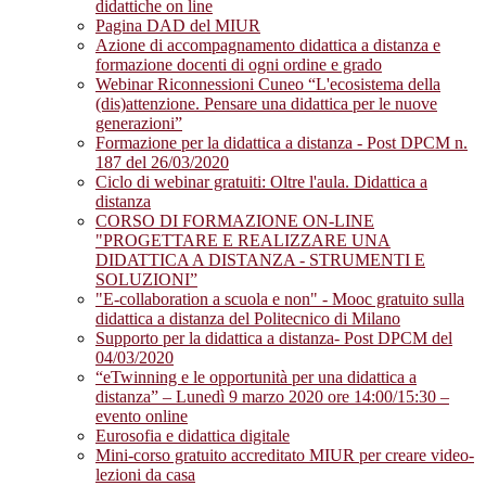
didattiche on line
Pagina DAD del MIUR
Azione di accompagnamento didattica a distanza e
formazione docenti di ogni ordine e grado
Webinar Riconnessioni Cuneo “L'ecosistema della
(dis)attenzione. Pensare una didattica per le nuove
generazioni”
Formazione per la didattica a distanza - Post DPCM n.
187 del 26/03/2020
Ciclo di webinar gratuiti: Oltre l'aula. Didattica a
distanza
CORSO DI FORMAZIONE ON-LINE
"PROGETTARE E REALIZZARE UNA
DIDATTICA A DISTANZA - STRUMENTI E
SOLUZIONI”
"E-collaboration a scuola e non" - Mooc gratuito sulla
didattica a distanza del Politecnico di Milano
Supporto per la didattica a distanza- Post DPCM del
04/03/2020
“eTwinning e le opportunità per una didattica a
distanza” – Lunedì 9 marzo 2020 ore 14:00/15:30 –
evento online
Eurosofia e didattica digitale
Mini-corso gratuito accreditato MIUR per creare video-
lezioni da casa