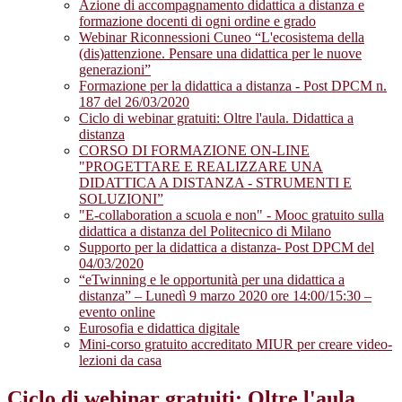
Azione di accompagnamento didattica a distanza e
formazione docenti di ogni ordine e grado
Webinar Riconnessioni Cuneo “L'ecosistema della
(dis)attenzione. Pensare una didattica per le nuove
generazioni”
Formazione per la didattica a distanza - Post DPCM n.
187 del 26/03/2020
Ciclo di webinar gratuiti: Oltre l'aula. Didattica a
distanza
CORSO DI FORMAZIONE ON-LINE
"PROGETTARE E REALIZZARE UNA
DIDATTICA A DISTANZA - STRUMENTI E
SOLUZIONI”
"E-collaboration a scuola e non" - Mooc gratuito sulla
didattica a distanza del Politecnico di Milano
Supporto per la didattica a distanza- Post DPCM del
04/03/2020
“eTwinning e le opportunità per una didattica a
distanza” – Lunedì 9 marzo 2020 ore 14:00/15:30 –
evento online
Eurosofia e didattica digitale
Mini-corso gratuito accreditato MIUR per creare video-
lezioni da casa
Ciclo di webinar gratuiti: Oltre l'aula.