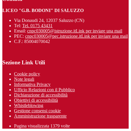
LICEO "G.B. BODONI" DI SALUZZO
Via Donaudi 24, 12037 Saluzzo (CN)
Tel:
Tel. 0175 43431
Email:
cnpc030005@istruzione.it
Link per inviare una mail
PEC:
cnpc030005@pec.istruzione.it
Link per inviare una mail
C.F.: 85004070042
Sezione Link Utili
Cookie policy
Note legali
Informativa Privacy
Ufficio Relazioni con il Pubblico
Dichiarazione di accessibilità
Obiettivi di accessibilità
Whistleblowing
Gestione consensi cookie
Amministrazione trasparente
Pagina visualizzata
1379
volte