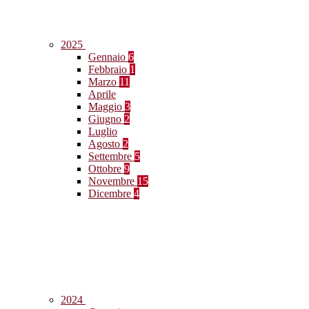
2025
Gennaio
6
Febbraio
1
Marzo
11
Aprile
Maggio
3
Giugno
2
Luglio
Agosto
2
Settembre
5
Ottobre
9
Novembre
15
Dicembre
4
2024