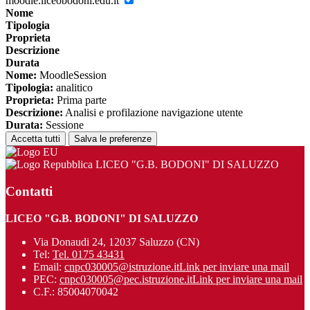
moodle.liceobodoni.edu.it
Nome
Tipologia
Proprieta
Descrizione
Durata
Nome:
MoodleSession
Tipologia:
analitico
Proprieta:
Prima parte
Descrizione:
Analisi e profilazione navigazione utente
Durata:
Sessione
Accetta tutti
Salva le preferenze
LICEO "G.B. BODONI" DI SALUZZO
Contatti
LICEO "G.B. BODONI" DI SALUZZO
Via Donaudi 24, 12037 Saluzzo (CN)
Tel:
Tel. 0175 43431
Email:
cnpc030005@istruzione.it
Link per inviare una mail
PEC:
cnpc030005@pec.istruzione.it
Link per inviare una mail
C.F.: 85004070042