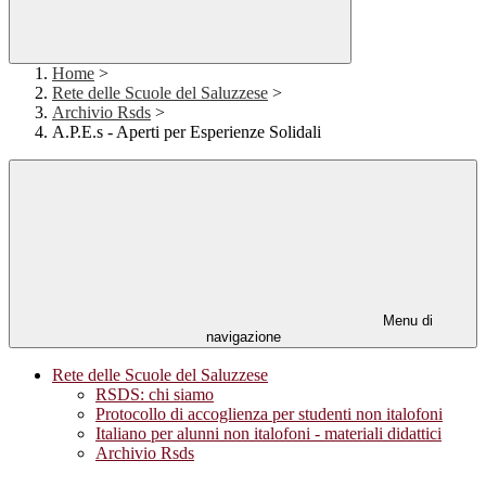
Home
>
Rete delle Scuole del Saluzzese
>
Archivio Rsds
>
A.P.E.s - Aperti per Esperienze Solidali
Menu di
navigazione
Rete delle Scuole del Saluzzese
RSDS: chi siamo
Protocollo di accoglienza per studenti non italofoni
Italiano per alunni non italofoni - materiali didattici
Archivio Rsds