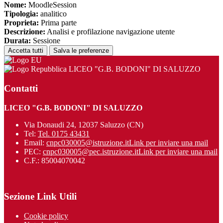
Nome:
MoodleSession
Tipologia:
analitico
Proprieta:
Prima parte
Descrizione:
Analisi e profilazione navigazione utente
Durata:
Sessione
Accetta tutti
Salva le preferenze
LICEO "G.B. BODONI" DI SALUZZO
Contatti
LICEO "G.B. BODONI" DI SALUZZO
Via Donaudi 24, 12037 Saluzzo (CN)
Tel:
Tel. 0175 43431
Email:
cnpc030005@istruzione.it
Link per inviare una mail
PEC:
cnpc030005@pec.istruzione.it
Link per inviare una mail
C.F.: 85004070042
Sezione Link Utili
Cookie policy