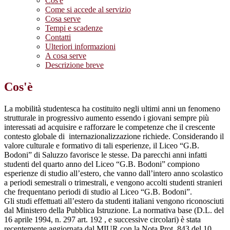
Cos'è
Come si accede al servizio
Cosa serve
Tempi e scadenze
Contatti
Ulteriori informazioni
A cosa serve
Descrizione breve
Cos'è
La mobilità studentesca ha costituito negli ultimi anni un fenomeno
strutturale in progressivo aumento essendo i giovani sempre più
interessati ad acquisire e rafforzare le competenze che il crescente
contesto globale di internazionalizzazione richiede. Considerando il
valore culturale e formativo di tali esperienze, il Liceo “G.B.
Bodoni” di Saluzzo favorisce le stesse. Da parecchi anni infatti
studenti del quarto anno del Liceo “G.B. Bodoni” compiono
esperienze di studio all’estero, che vanno dall’intero anno scolastico
a periodi semestrali o trimestrali, e vengono accolti studenti stranieri
che frequentano periodi di studio al Liceo “G.B. Bodoni”.
Gli studi effettuati all’estero da studenti italiani vengono riconosciuti
dal Ministero della Pubblica Istruzione. La normativa base (D.L. del
16 aprile 1994, n. 297 art. 192 , e successive circolari) è stata
recentemente aggiornata dal MIUR con la Nota Prot. 843 del 10