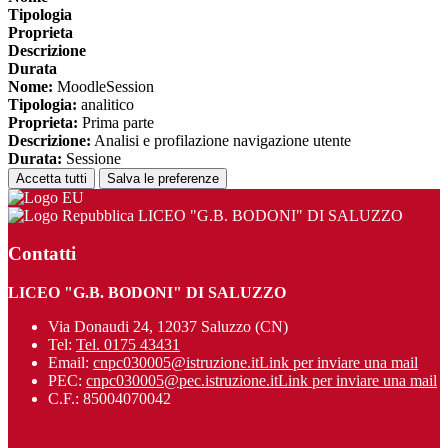
Tipologia
Proprieta
Descrizione
Durata
Nome:
MoodleSession
Tipologia:
analitico
Proprieta:
Prima parte
Descrizione:
Analisi e profilazione navigazione utente
Durata:
Sessione
Accetta tutti
Salva le preferenze
LICEO "G.B. BODONI" DI SALUZZO
Contatti
LICEO "G.B. BODONI" DI SALUZZO
Via Donaudi 24, 12037 Saluzzo (CN)
Tel:
Tel. 0175 43431
Email:
cnpc030005@istruzione.it
Link per inviare una mail
PEC:
cnpc030005@pec.istruzione.it
Link per inviare una mail
C.F.: 85004070042