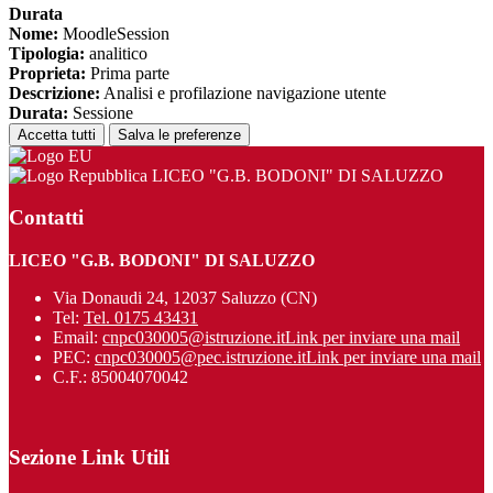
Durata
Nome:
MoodleSession
Tipologia:
analitico
Proprieta:
Prima parte
Descrizione:
Analisi e profilazione navigazione utente
Durata:
Sessione
Accetta tutti
Salva le preferenze
LICEO "G.B. BODONI" DI SALUZZO
Contatti
LICEO "G.B. BODONI" DI SALUZZO
Via Donaudi 24, 12037 Saluzzo (CN)
Tel:
Tel. 0175 43431
Email:
cnpc030005@istruzione.it
Link per inviare una mail
PEC:
cnpc030005@pec.istruzione.it
Link per inviare una mail
C.F.: 85004070042
Sezione Link Utili