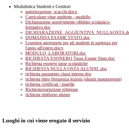
Modulistica Studenti e Genitori
autorizzazione_scacchi.docx
Curriculum vitae studente - modello
Dichiarazione assolvimento obbligo scolastico-
formativo.doc
DICHIARAZIONE_AGGIUNTIVA_NULLAOSTA.d
DOMANDA ESAME STATO.doc
Learning agreement per gli studenti in partenza per
l'anno all'estero.docx
MODULO_LABORATORI.doc
RICHIESTA ESONERO Tassa Esame Stato.doc
Richiesta esonero tasse scolastiche
RICHIESTA NULLA OSTA ALUNNI .doc
richiesta passaggio classi interne.doc
richiesta ritiro frequenza lezioni (alunni maggiorenni)
richiesta certificati / pagelle
Richiesta\esenzione religione
richiesta rimborso alunni
Luoghi in cui viene erogato il servizio