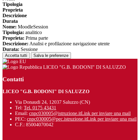
Tipologia
Proprieta
Descrizione
Durata
Nome:
MoodleSession
Tipologia:
analitico
Proprieta:
Prima parte
Descrizione:
Analisi e profilazione navigazione utente
Durata:
Sessione
Accetta tutti
Salva le preferenze
LICEO "G.B. BODONI" DI SALUZZO
Contatti
LICEO "G.B. BODONI" DI SALUZZO
Via Donaudi 24, 12037 Saluzzo (CN)
Tel:
Tel. 0175 43431
Email:
cnpc030005@istruzione.it
Link per inviare una mail
PEC:
cnpc030005@pec.istruzione.it
Link per inviare una mail
C.F.: 85004070042