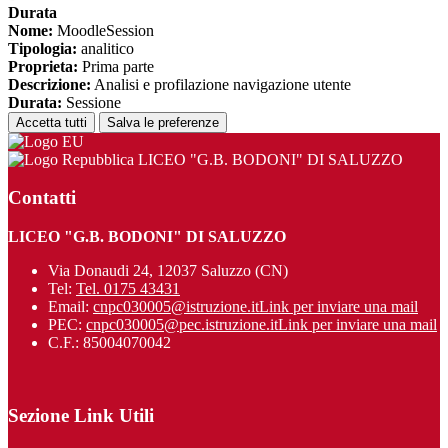
Durata
Nome:
MoodleSession
Tipologia:
analitico
Proprieta:
Prima parte
Descrizione:
Analisi e profilazione navigazione utente
Durata:
Sessione
Accetta tutti
Salva le preferenze
LICEO "G.B. BODONI" DI SALUZZO
Contatti
LICEO "G.B. BODONI" DI SALUZZO
Via Donaudi 24, 12037 Saluzzo (CN)
Tel:
Tel. 0175 43431
Email:
cnpc030005@istruzione.it
Link per inviare una mail
PEC:
cnpc030005@pec.istruzione.it
Link per inviare una mail
C.F.: 85004070042
Sezione Link Utili