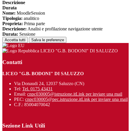
Descrizione
Durata
Nome:
MoodleSession
Tipologia:
analitico
Proprieta:
Prima parte
Descrizione:
Analisi e profilazione navigazione utente
Durata:
Sessione
Accetta tutti
Salva le preferenze
LICEO "G.B. BODONI" DI SALUZZO
Contatti
LICEO "G.B. BODONI" DI SALUZZO
Via Donaudi 24, 12037 Saluzzo (CN)
Tel:
Tel. 0175 43431
Email:
cnpc030005@istruzione.it
Link per inviare una mail
PEC:
cnpc030005@pec.istruzione.it
Link per inviare una mail
C.F.: 85004070042
Sezione Link Utili