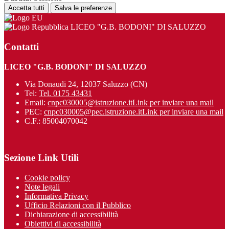
Accetta tutti
Salva le preferenze
LICEO "G.B. BODONI" DI SALUZZO
Contatti
LICEO "G.B. BODONI" DI SALUZZO
Via Donaudi 24, 12037 Saluzzo (CN)
Tel:
Tel. 0175 43431
Email:
cnpc030005@istruzione.it
Link per inviare una mail
PEC:
cnpc030005@pec.istruzione.it
Link per inviare una mail
C.F.: 85004070042
Sezione Link Utili
Cookie policy
Note legali
Informativa Privacy
Ufficio Relazioni con il Pubblico
Dichiarazione di accessibilità
Obiettivi di accessibilità