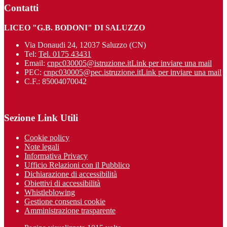
Contatti
LICEO "G.B. BODONI" DI SALUZZO
Via Donaudi 24, 12037 Saluzzo (CN)
Tel:
Tel. 0175 43431
Email:
cnpc030005@istruzione.it
Link per inviare una mail
PEC:
cnpc030005@pec.istruzione.it
Link per inviare una mail
C.F.: 85004070042
Sezione Link Utili
Cookie policy
Note legali
Informativa Privacy
Ufficio Relazioni con il Pubblico
Dichiarazione di accessibilità
Obiettivi di accessibilità
Whistleblowing
Gestione consensi cookie
Amministrazione trasparente