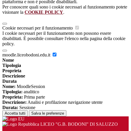
piattaforma e non è possibile disabilitarli.
Per conoscere quali sono i cookie necessari al funzionamento potete
visionare la
COOKIE POLICY
.
Cookie necessari per il funzionamento
I cookie necessari per il funzionamento non possono essere
disabilitati. È possibile consultare l'elenco nella pagina della cookie
policy.
moodle.liceobodoni.edu.it
Nome
Tipologia
Proprieta
Descrizione
Durata
Nome:
MoodleSession
Tipologia:
analitico
Proprieta:
Prima parte
Descrizione:
Analisi e profilazione navigazione utente
Durata:
Sessione
Accetta tutti
Salva le preferenze
LICEO "G.B. BODONI" DI SALUZZO