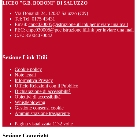
LICEO "G.B. BODONI" DI SALUZZO
Via Donaudi 24, 12037 Saluzzo (CN)
Tel:
Tel. 0175 43431
Email:
cnpc030005@istruzione.it
Link per inviare una mail
PEC:
cnpc030005@pec.istruzione.it
Link per inviare una mail
C.F.: 85004070042
Sezione Link Utili
Cookie policy
Note legali
Informativa Privacy
Ufficio Relazioni con il Pubblico
Dichiarazione di accessibilità
Obiettivi di accessibilità
Whistleblowing
Gestione consensi cookie
Amministrazione trasparente
Pagina visualizzata
1132
volte
Sezione Copyright