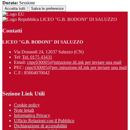
Durata:
Sessione
Accetta tutti
Salva le preferenze
LICEO "G.B. BODONI" DI SALUZZO
Contatti
LICEO "G.B. BODONI" DI SALUZZO
Via Donaudi 24, 12037 Saluzzo (CN)
Tel:
Tel. 0175 43431
Email:
cnpc030005@istruzione.it
Link per inviare una mail
PEC:
cnpc030005@pec.istruzione.it
Link per inviare una mail
C.F.: 85004070042
Sezione Link Utili
Cookie policy
Note legali
Informativa Privacy
Ufficio Relazioni con il Pubblico
Dichiarazione di accessibilità