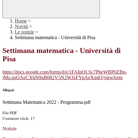
Home
>
Novità
>
Le notizie
>
Settimana matematica - Università di Pisa
Settimana matematica - Università di
Pisa
https://docs.google.com/forms/d/e/1FAIpQLSc7PbeWBP0ZBn-
jMz-psOAeCXbN9uB082V5N2WJxFYpAeXmiQ/viewform
Allegati
Settimana Matematica 2022 - Programma.pdf
File PDF
Contatore click: 17
Notizie