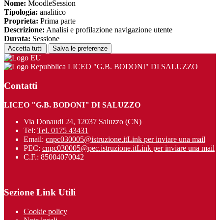
Nome:
MoodleSession
Tipologia:
analitico
Proprieta:
Prima parte
Descrizione:
Analisi e profilazione navigazione utente
Durata:
Sessione
Accetta tutti
Salva le preferenze
LICEO "G.B. BODONI" DI SALUZZO
Contatti
LICEO "G.B. BODONI" DI SALUZZO
Via Donaudi 24, 12037 Saluzzo (CN)
Tel:
Tel. 0175 43431
Email:
cnpc030005@istruzione.it
Link per inviare una mail
PEC:
cnpc030005@pec.istruzione.it
Link per inviare una mail
C.F.: 85004070042
Sezione Link Utili
Cookie policy