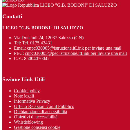
LICEO "G.B. BODONI" DI SALUZZO
Contatti
LICEO "G.B. BODONI" DI SALUZZO
Via Donaudi 24, 12037 Saluzzo (CN)
Tel:
Tel. 0175 43431
Email:
cnpc030005@istruzione.it
Link per inviare una mail
PEC:
cnpc030005@pec.istruzione.it
Link per inviare una mail
C.F.: 85004070042
Sezione Link Utili
Cookie policy
Note legali
Informativa Privacy
Ufficio Relazioni con il Pubblico
Dichiarazione di accessibilità
Obiettivi di accessibilità
Whistleblowing
Gestione consensi cookie