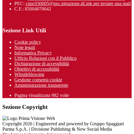
PEC:
cnpc030005@pec.istruzione.it
Link per inviare una mail
C.F.: 85004070042
Sezione Link Utili
Cookie policy
Note legali
Informativa Privacy
Ufficio Relazioni con il Pubblico
Dichiarazione di accessibilità
Obiettivi di accessibilità
Whistleblowing
Gestione consensi cookie
Amministrazione trasparente
Pagina visualizzata
982
volte
Sezione Copyright
Copyright 2026 | Engineered and powered by Gruppo Spaggiari
Parma S.p.A. | Divisione Publishing & New Social Media