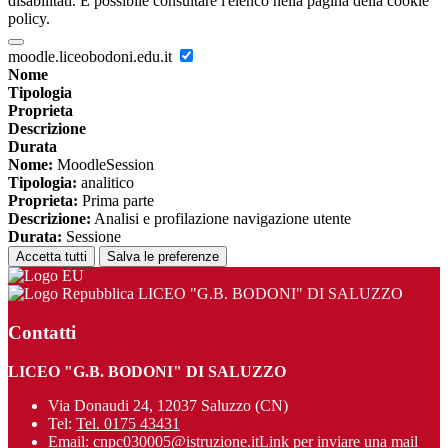
disabilitati. È possibile consultare l'elenco nella pagina della cookie
policy.
moodle.liceobodoni.edu.it
Nome
Tipologia
Proprieta
Descrizione
Durata
Nome:
MoodleSession
Tipologia:
analitico
Proprieta:
Prima parte
Descrizione:
Analisi e profilazione navigazione utente
Durata:
Sessione
Accetta tutti
Salva le preferenze
LICEO "G.B. BODONI" DI SALUZZO
Contatti
LICEO "G.B. BODONI" DI SALUZZO
Via Donaudi 24, 12037 Saluzzo (CN)
Tel:
Tel. 0175 43431
Email:
cnpc030005@istruzione.it
Link per inviare una mail