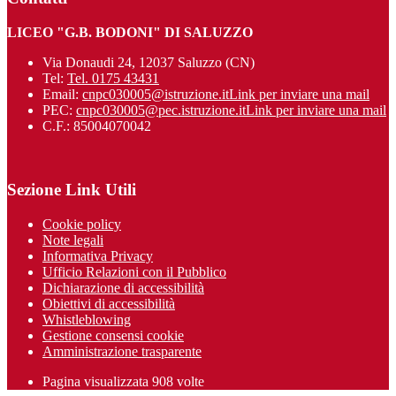
LICEO "G.B. BODONI" DI SALUZZO
Via Donaudi 24, 12037 Saluzzo (CN)
Tel:
Tel. 0175 43431
Email:
cnpc030005@istruzione.it
Link per inviare una mail
PEC:
cnpc030005@pec.istruzione.it
Link per inviare una mail
C.F.: 85004070042
Sezione Link Utili
Cookie policy
Note legali
Informativa Privacy
Ufficio Relazioni con il Pubblico
Dichiarazione di accessibilità
Obiettivi di accessibilità
Whistleblowing
Gestione consensi cookie
Amministrazione trasparente
Pagina visualizzata
908
volte