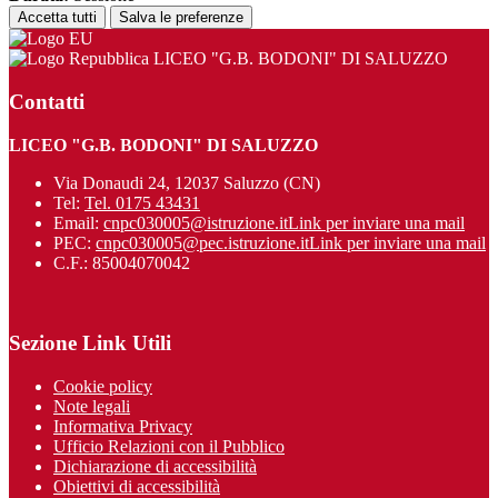
Accetta tutti
Salva le preferenze
LICEO "G.B. BODONI" DI SALUZZO
Contatti
LICEO "G.B. BODONI" DI SALUZZO
Via Donaudi 24, 12037 Saluzzo (CN)
Tel:
Tel. 0175 43431
Email:
cnpc030005@istruzione.it
Link per inviare una mail
PEC:
cnpc030005@pec.istruzione.it
Link per inviare una mail
C.F.: 85004070042
Sezione Link Utili
Cookie policy
Note legali
Informativa Privacy
Ufficio Relazioni con il Pubblico
Dichiarazione di accessibilità
Obiettivi di accessibilità