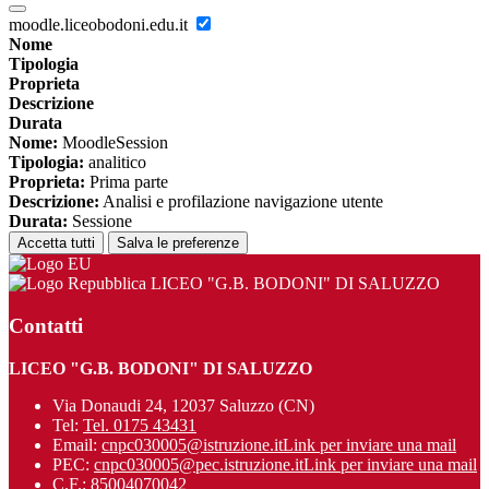
moodle.liceobodoni.edu.it
Nome
Tipologia
Proprieta
Descrizione
Durata
Nome:
MoodleSession
Tipologia:
analitico
Proprieta:
Prima parte
Descrizione:
Analisi e profilazione navigazione utente
Durata:
Sessione
Accetta tutti
Salva le preferenze
LICEO "G.B. BODONI" DI SALUZZO
Contatti
LICEO "G.B. BODONI" DI SALUZZO
Via Donaudi 24, 12037 Saluzzo (CN)
Tel:
Tel. 0175 43431
Email:
cnpc030005@istruzione.it
Link per inviare una mail
PEC:
cnpc030005@pec.istruzione.it
Link per inviare una mail
C.F.: 85004070042