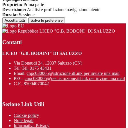
Proprieta:
Prima parte
Descrizione:
Analisi e profilazione navigazione utente
Durata:
Sessione
Accetta tutti
Salva le preferenze
LICEO "G.B. BODONI" DI SALUZZO
Contatti
LICEO "G.B. BODONI" DI SALUZZO
Via Donaudi 24, 12037 Saluzzo (CN)
Tel:
Tel. 0175 43431
Email:
cnpc030005@istruzione.it
Link per inviare una mail
PEC:
cnpc030005@pec.istruzione.it
Link per inviare una mail
C.F.: 85004070042
Sezione Link Utili
Cookie policy
Note legali
Informativa Privacy