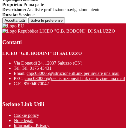
Proprieta:
Prima parte
Descrizione:
Analisi e profilazione navigazione utente
Durata:
Sessione
Accetta tutti
Salva le preferenze
LICEO "G.B. BODONI" DI SALUZZO
Contatti
LICEO "G.B. BODONI" DI SALUZZO
Via Donaudi 24, 12037 Saluzzo (CN)
Tel:
Tel. 0175 43431
Email:
cnpc030005@istruzione.it
Link per inviare una mail
PEC:
cnpc030005@pec.istruzione.it
Link per inviare una mail
C.F.: 85004070042
Sezione Link Utili
Cookie policy
Note legali
Informativa Privacy