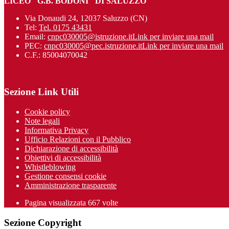
LICEO "G.B. BODONI" DI SALUZZO
Via Donaudi 24, 12037 Saluzzo (CN)
Tel:
Tel. 0175 43431
Email:
cnpc030005@istruzione.it
Link per inviare una mail
PEC:
cnpc030005@pec.istruzione.it
Link per inviare una mail
C.F.: 85004070042
Sezione Link Utili
Cookie policy
Note legali
Informativa Privacy
Ufficio Relazioni con il Pubblico
Dichiarazione di accessibilità
Obiettivi di accessibilità
Whistleblowing
Gestione consensi cookie
Amministrazione trasparente
Pagina visualizzata
667
volte
Sezione Copyright