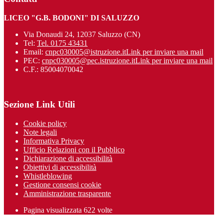
LICEO "G.B. BODONI" DI SALUZZO
Via Donaudi 24, 12037 Saluzzo (CN)
Tel:
Tel. 0175 43431
Email:
cnpc030005@istruzione.it
Link per inviare una mail
PEC:
cnpc030005@pec.istruzione.it
Link per inviare una mail
C.F.: 85004070042
Sezione Link Utili
Cookie policy
Note legali
Informativa Privacy
Ufficio Relazioni con il Pubblico
Dichiarazione di accessibilità
Obiettivi di accessibilità
Whistleblowing
Gestione consensi cookie
Amministrazione trasparente
Pagina visualizzata
622
volte