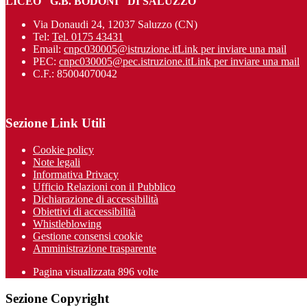
LICEO "G.B. BODONI" DI SALUZZO
Via Donaudi 24, 12037 Saluzzo (CN)
Tel:
Tel. 0175 43431
Email:
cnpc030005@istruzione.it
Link per inviare una mail
PEC:
cnpc030005@pec.istruzione.it
Link per inviare una mail
C.F.: 85004070042
Sezione Link Utili
Cookie policy
Note legali
Informativa Privacy
Ufficio Relazioni con il Pubblico
Dichiarazione di accessibilità
Obiettivi di accessibilità
Whistleblowing
Gestione consensi cookie
Amministrazione trasparente
Pagina visualizzata
896
volte
Sezione Copyright