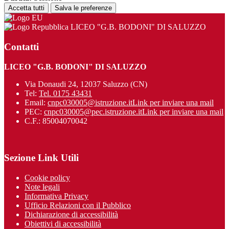
Accetta tutti
Salva le preferenze
LICEO "G.B. BODONI" DI SALUZZO
Contatti
LICEO "G.B. BODONI" DI SALUZZO
Via Donaudi 24, 12037 Saluzzo (CN)
Tel:
Tel. 0175 43431
Email:
cnpc030005@istruzione.it
Link per inviare una mail
PEC:
cnpc030005@pec.istruzione.it
Link per inviare una mail
C.F.: 85004070042
Sezione Link Utili
Cookie policy
Note legali
Informativa Privacy
Ufficio Relazioni con il Pubblico
Dichiarazione di accessibilità
Obiettivi di accessibilità