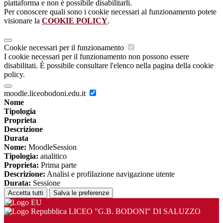
piattaforma e non è possibile disabilitarli.
Per conoscere quali sono i cookie necessari al funzionamento potete
visionare la
COOKIE POLICY
.
Cookie necessari per il funzionamento
I cookie necessari per il funzionamento non possono essere
disabilitati. È possibile consultare l'elenco nella pagina della cookie
policy.
moodle.liceobodoni.edu.it
Nome
Tipologia
Proprieta
Descrizione
Durata
Nome:
MoodleSession
Tipologia:
analitico
Proprieta:
Prima parte
Descrizione:
Analisi e profilazione navigazione utente
Durata:
Sessione
Accetta tutti
Salva le preferenze
LICEO "G.B. BODONI" DI SALUZZO