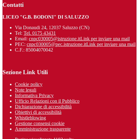
Contatti
LICEO "G.B. BODONI" DI SALUZZO
Via Donaudi 24, 12037 Saluzzo (CN)
Tel:
Tel. 0175 43431
Email:
cnpc030005@istruzione.it
Link per inviare una mail
PEC:
cnpc030005@pec.istruzione.it
Link per inviare una mail
C.F.: 85004070042
Sezione Link Utili
Cookie policy
Note legali
Informativa Privacy
Ufficio Relazioni con il Pubblico
Dichiarazione di accessibilità
Obiettivi di accessibilità
Whistleblowing
Gestione consensi cookie
Amministrazione trasparente