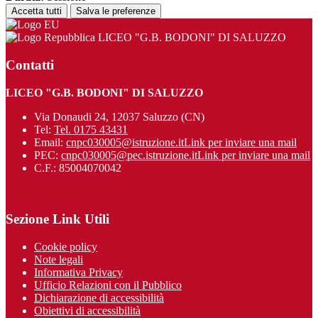
Accetta tutti
Salva le preferenze
LICEO "G.B. BODONI" DI SALUZZO
Contatti
LICEO "G.B. BODONI" DI SALUZZO
Via Donaudi 24, 12037 Saluzzo (CN)
Tel:
Tel. 0175 43431
Email:
cnpc030005@istruzione.it
Link per inviare una mail
PEC:
cnpc030005@pec.istruzione.it
Link per inviare una mail
C.F.: 85004070042
Sezione Link Utili
Cookie policy
Note legali
Informativa Privacy
Ufficio Relazioni con il Pubblico
Dichiarazione di accessibilità
Obiettivi di accessibilità