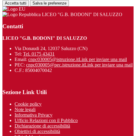
Accetta tutti
Salva le preferenze
LICEO "G.B. BODONI" DI SALUZZO
Contatti
LICEO "G.B. BODONI" DI SALUZZO
Via Donaudi 24, 12037 Saluzzo (CN)
Tel:
Tel. 0175 43431
Email:
cnpc030005@istruzione.it
Link per inviare una mail
PEC:
cnpc030005@pec.istruzione.it
Link per inviare una mail
C.F.: 85004070042
Sezione Link Utili
Cookie policy
Note legali
Informativa Privacy
Ufficio Relazioni con il Pubblico
Dichiarazione di accessibilità
Obiettivi di accessibilità