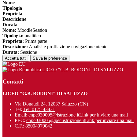
Nome
Tipologia
Proprieta
Descrizione
Durata
Nome:
MoodleSession
Tipologia:
analitico
Proprieta:
Prima parte
Descrizione:
Analisi e profilazione navigazione utente
Durata:
Sessione
Accetta tutti
Salva le preferenze
LICEO "G.B. BODONI" DI SALUZZO
Contatti
LICEO "G.B. BODONI" DI SALUZZO
Via Donaudi 24, 12037 Saluzzo (CN)
Tel:
Tel. 0175 43431
Email:
cnpc030005@istruzione.it
Link per inviare una mail
PEC:
cnpc030005@pec.istruzione.it
Link per inviare una mail
C.F.: 85004070042