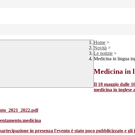
Home
>
Novità
>
Le notizie
>
Medicina in lingua in
Medicina in l
Il 18 maggio dalle 16
medicina in inglese a
amento_2021_2022.pdf
ientamento.medicina
tecipazione in presenza l'evento è stato poco pubblicizzato e gli isc