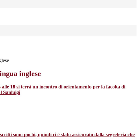
glese
ingua inglese
 alle 18 si terrà un incontro di orientamento per la facolta di
l Sanluigi
ritti sono pochi, quindi ci è stato assicurato dalla segreteria che