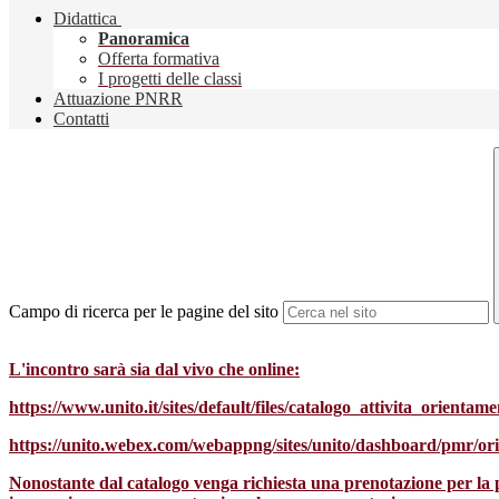
Didattica
Panoramica
Offerta formativa
I progetti delle classi
Attuazione PNRR
Contatti
Campo di ricerca per le pagine del sito
L'incontro sarà sia dal vivo che online:
https://www.unito.it/sites/default/files/catalogo_attivita_orient
https://unito.webex.com/webappng/sites/unito/dashboard/pmr/or
Nonostante dal catalogo venga richiesta una prenotazione per la par